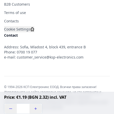
B2B Customers
Terms of use
Contacts
Cookie Settings
Contact
Address: Sofia, Mladost 4, block 439, entrance B
Phone:
0700 19 077
e-mail:
customer_service@ksp-electronics.com
© 1994-2026 КСП Електроникс ЕООД. Всички права запазени!
Използването на сайта своеволно означава, че сте запознати и
Price: €1.19 (BGN 2.32) incl. VAT
съгласни с правната информация обвързваща софтуера.
Той е защитен от закона за авторските права и нарушителите носят
отговорност с цялата сила на закона!b