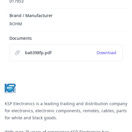
017953
Brand / Manufacturer
ROHM
Documents
ba6398fp.pdf
Download
Footer
KSP Electronics is a leading trading and distribution company
for electronics, electronic components, remotes, cables, parts
for white and black goods.
With over 25 years of experience KSP-Electronics has