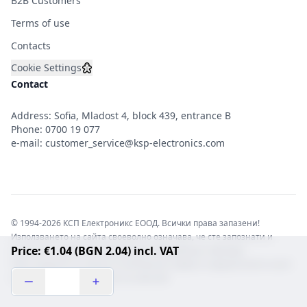
B2B Customers
Terms of use
Contacts
Cookie Settings
Contact
Address: Sofia, Mladost 4, block 439, entrance B
Phone:
0700 19 077
e-mail:
customer_service@ksp-electronics.com
© 1994-2026 КСП Електроникс ЕООД. Всички права запазени!
Използването на сайта своеволно означава, че сте запознати и
Price: €1.04 (BGN 2.04) incl. VAT
съгласни с правната информация обвързваща софтуера.
Той е защитен от закона за авторските права и нарушителите носят
отговорност с цялата сила на закона!b