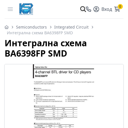
0
Open menu
Вход
Semiconductors
Integrated Circuit
Интегрална схема BA6398FP SMD
Интегрална схема
BA6398FP SMD