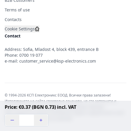
B2B Customers
Terms of use
Contacts
Cookie Settings
Contact
Address: Sofia, Mladost 4, block 439, entrance B
Phone:
0700 19 077
e-mail:
customer_service@ksp-electronics.com
© 1994-2026 КСП Електроникс ЕООД. Всички права запазени!
Използването на сайта своеволно означава, че сте запознати и
Price: €0.37 (BGN 0.73) incl. VAT
съгласни с правната информация обвързваща софтуера.
Той е защитен от закона за авторските права и нарушителите носят
отговорност с цялата сила на закона!b