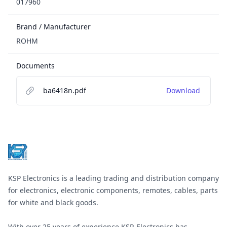
017960
Brand / Manufacturer
ROHM
Documents
ba6418n.pdf
Download
Footer
KSP Electronics is a leading trading and distribution company
for electronics, electronic components, remotes, cables, parts
for white and black goods.
With over 25 years of experience KSP-Electronics has