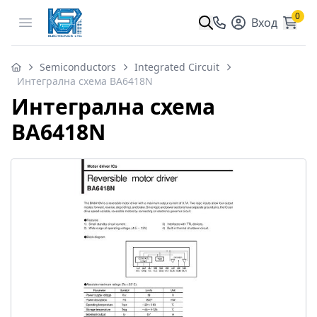
0
Open menu
Вход
Semiconductors
Integrated Circuit
Интегрална схема BA6418N
Интегрална схема
BA6418N