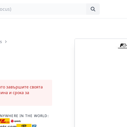
s
като завършите своята
чина и срока за
ANYWHERE IN THE WORLD: