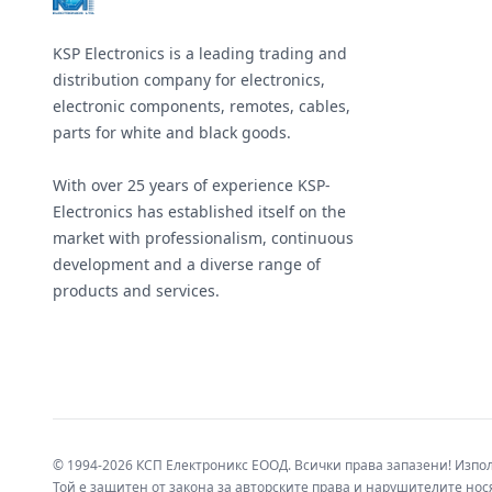
KSP Electronics is a leading trading and
distribution company for electronics,
electronic components, remotes, cables,
parts for white and black goods.
With over 25 years of experience KSP-
Electronics has established itself on the
market with professionalism, continuous
development and a diverse range of
products and services.
© 1994-2026 КСП Електроникс ЕООД. Всички права запазени! Изпо
Той е защитен от закона за авторските права и нарушителите нося