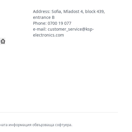
Address: Sofia, Mladost 4, block 439,
s
entrance B
Phone:
0700 19 077
e-mail:
customer_service@ksp-
electronics.com
s
авната информация обвързваща софтуера.