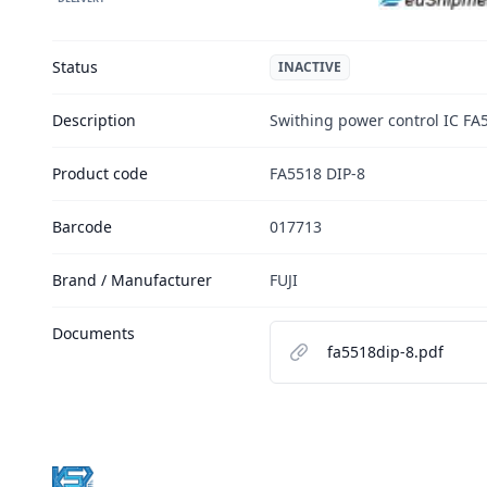
Status
INACTIVE
Description
Swithing power control IC FA
Product code
FA5518 DIP-8
Barcode
017713
Brand / Manufacturer
FUJI
Documents
fa5518dip-8.pdf
Footer