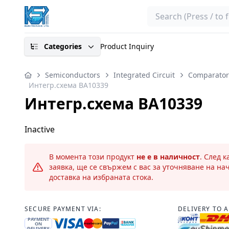
Search
Categories
Product Inquiry
Semiconductors
Integrated Circuit
Comparator
Интегр.схема BA10339
Интегр.схема BA10339
Inactive
В момента този продукт
не е в наличност
. След 
заявка, ще се свържем с вас за уточняване на на
доставка на избраната стока.
SECURE PAYMENT VIA:
DELIVERY TO 
PAYMENT
ON
DELIVERY