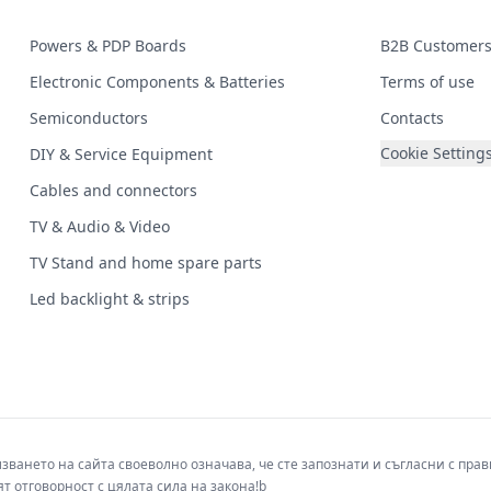
Powers & PDP Boards
B2B Customer
Electronic Components & Batteries
Terms of use
Semiconductors
Contacts
Cookie Setting
DIY & Service Equipment
Cables and connectors
TV & Audio & Video
TV Stand and home spare parts
Led backlight & strips
лзването на сайта своеволно означава, че сте запознати и съгласни с пр
т отговорност с цялата сила на закона!b