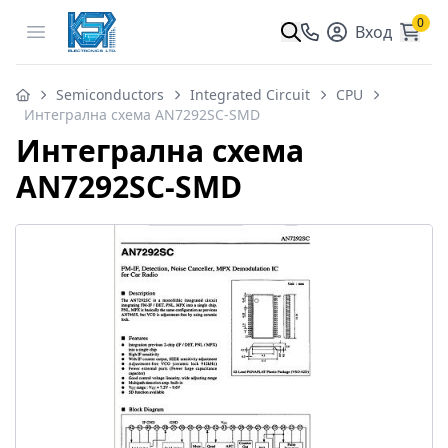
0
Open menu
Вход
Semiconductors
Integrated Circuit
CPU
Интегрална схема AN7292SC-SMD
Интегрална схема
AN7292SC-SMD