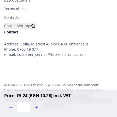
B2B Customers
Terms of use
Contacts
Cookie Settings
Contact
Address: Sofia, Mladost 4, block 439, entrance B
Phone:
0700 19 077
e-mail:
customer_service@ksp-electronics.com
© 1994-2026 КСП Електроникс ЕООД. Всички права запазени!
Използването на сайта своеволно означава, че сте запознати и
Price: €5.24 (BGN 10.26) incl. VAT
съгласни с правната информация обвързваща софтуера.
Той е защитен от закона за авторските права и нарушителите носят
отговорност с цялата сила на закона!b