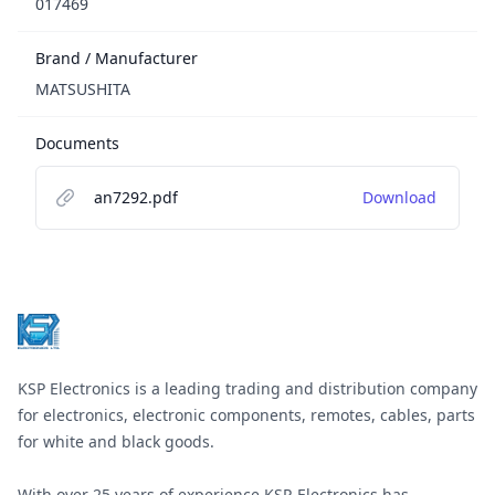
017469
Brand / Manufacturer
MATSUSHITA
Documents
an7292.pdf
Download
Footer
KSP Electronics is a leading trading and distribution company
for electronics, electronic components, remotes, cables, parts
for white and black goods.
With over 25 years of experience KSP-Electronics has