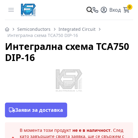
0
Open menu
Вход
Semiconductors
Integrated Circuit
Интегрална схема TCA750 DIP-16
Интегрална схема TCA750
DIP-16
Заяви за доставка
В момента този продукт
не е в наличност
. След
като завършите своята заявка, ще се свържем с