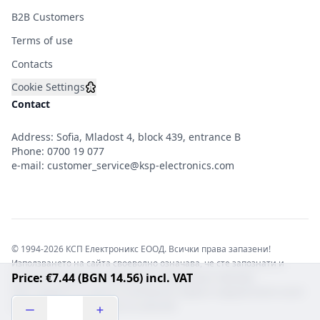
B2B Customers
Terms of use
Contacts
Cookie Settings
Contact
Address: Sofia, Mladost 4, block 439, entrance B
Phone:
0700 19 077
e-mail:
customer_service@ksp-electronics.com
© 1994-2026 КСП Електроникс ЕООД. Всички права запазени!
Използването на сайта своеволно означава, че сте запознати и
Price: €7.44 (BGN 14.56) incl. VAT
съгласни с правната информация обвързваща софтуера.
Той е защитен от закона за авторските права и нарушителите носят
отговорност с цялата сила на закона!b