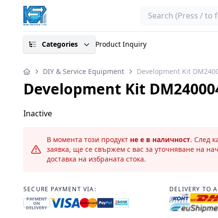
Search
Categories
Product Inquiry
DIY & Service Equipment
Development Kit DM240
Development Kit DM24000
Inactive
В момента този продукт
не е в наличност
. След 
заявка, ще се свържем с вас за уточняване на на
доставка на избраната стока.
SECURE PAYMENT VIA:
DELIVERY TO 
PAYMENT
ON
DELIVERY