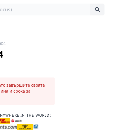
004
4
като завършите своята
чина и срока за
ANYWHERE IN THE WORLD: