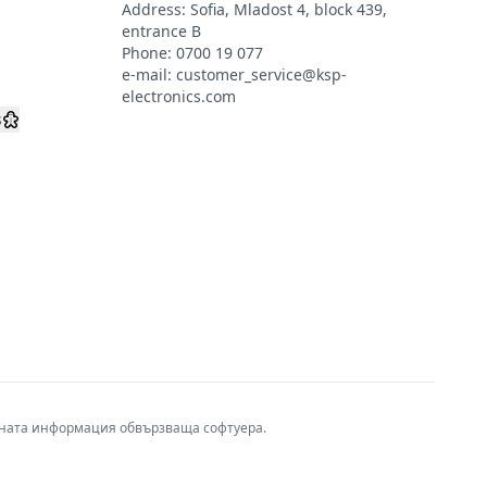
Address: Sofia, Mladost 4, block 439,
s
entrance B
Phone:
0700 19 077
e-mail:
customer_service@ksp-
electronics.com
s
авната информация обвързваща софтуера.