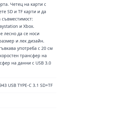
рта. Четец на карти с
те SD и TF карти и да
 съвместимост:
ystation и Xbox.
 лесно да се носи
размер и лек дизайн.
гъвкава употреба с 20 см
коростен трансфер на
сфер на данни с USB 3.0
3 USB TYPE-C 3.1 SD+TF