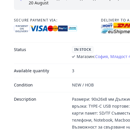
20 August
SECURE PAYMENT VIA:
DELIVERY TO 
PAYMENT
ON
DELIVERY
Status
IN STOCK
Магазин:
София, Младост 
Available quantity
3
Condition
NEW / НОВ
Description
Размери: 90х26х8 мм Дължин
връзка: TYPE-C USB портове:
карти памет: SD/TF Съвмес
телефони, Notebook, Macbook,
Възможност за свързване на