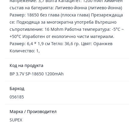
напрежение: 3,7 волта Капацитет: 1200 mAh Химичен
състав на батерията: Литиево-йонна (литиево-йонна)
Размер: 18650 без глава (плоска глава) Презареждаща
се: Подходяща за многократна употреба Вътрешно
съпротивление: 16 Mohm Работна температура: -5°C ~
+50°C Изработен от екологично чисти материали.
Размер: 6,4 * 1,9 см Тегло: 36,6 гр. Цвят: Оранжев
Количество: 1,
Код на продукта
BP 3.7V SP-18650 1200mAh
Баркод
056185
Марка / Производител
SUPEX
Footer