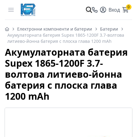
0
Open menu
Вход
Електронни компоненти и батерии
Батерии
Акумулаторната батерия Supex 1865-1200F 3.7-волтова
литиево-йонна батерия с плоска глава 1200 mAh
Акумулаторната батерия
Supex 1865-1200F 3.7-
волтова литиево-йонна
батерия с плоска глава
1200 mAh