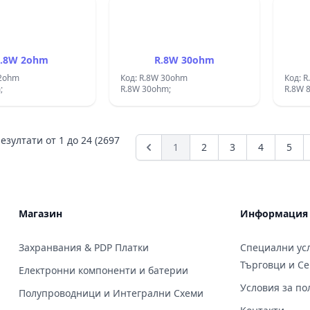
.8W 2ohm
R.8W 30ohm
 2ohm
Код: R.8W 30ohm
Код: 
;
R.8W 30ohm;
R.8W 
езултати от
1
до
24
(2697
1
2
3
4
5
Магазин
Информация
Захранвания & PDP Платки
Специални усл
Търговци и С
Електронни компоненти и батерии
Условия за по
Полупроводници и Интегрални Схеми