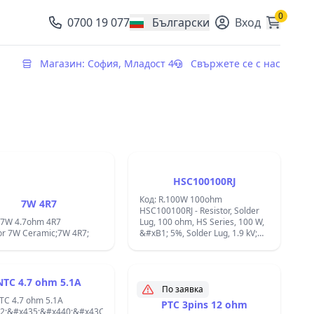
0
0700 19 077
Български
Вход
, change currency
Магазин: София, Младост 4
Свържете се с нас
HSC100100RJ
Код: R.100W 100ohm
7W 4R7
HSC100100RJ - Resistor, Solder
#x43C;&#x438;&#x441;&#x442;&#x43E;&#x440;
R.7W 4.7ohm 4R7
Lug, 100 ohm, HS Series, 100 W,
or 7W Ceramic;7W 4R7;
&#xB1; 5%, Solder Lug, 1.9 kV;
Wirewound; Temperature
Coefficient:30 PPM / C,Voltage
Rating:1.9 kV, Termination
Style:Solder Lug, Length:65.5
NTC 4.7 ohm 5.1A
mm,Width:47.5 mm,Height:26
По заявка
TC 4.7 ohm 5.1A
mm Part:1625999-1;
PTC 3pins 12 ohm
;&#x43E;&#x440;:
2;&#x435;&#x440;&#x43C;&#x438;&#x441;&#x442;&#x43E;&#x440;