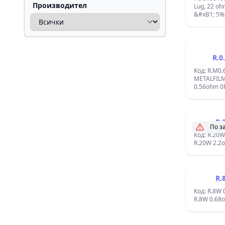
Производител
Lug, 22 oh
&#xB1; 5%
Temperatur
/ C,Voltage
Termination
Length:65.
mm,Height
R.0
Код: R.M0
METALFILM
0.56ohm 0
R.
По з
Код: R.20
R.20W 2.2
R.
Код: R.8W
R.8W 0.68