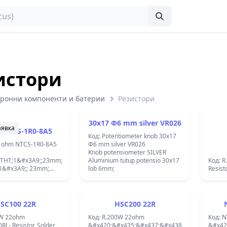
истори
тронни компоненти и батерии
Резистори
30x17 Ф6 mm silver VR026
аявка
 NTCS-1R0-8A5
Код: Potentiometer knob 30x17
1 ohm NTCS-1R0-8A5
Ф6 mm silver VR026
Knob potensiometer SILVER
r;THT;1&#x3A9;;23mm;-55&#xF7;200&#xB0;C;2300K;&#x422;&#x435;&#x440;&
Aluminium tutup potensio 30x17
Код: 
 1&#x3A9;; 23mm;
lob 6mm;
Resist
200&#xB0;C; 2300K;
SC100 22R
HSC200 22R
0W 22ohm
Код: R.200W 22ohm
Код: N
r, Solder
&#x420;&#x435;&#x437;&#x438;&#x441;&#x442
&#x42