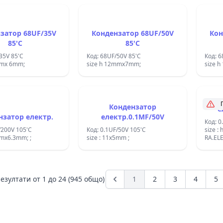
 MKT;
4.7UF/63V MKT 1822; 16
x43A;&#x441;&#x438;&#x430;&#x43B;&#x435;&#x43D;;
&#x445; 25 x 7
 26 &#x43C;&#x43C;;
&#x43C;&#x43C;;RM 22.5;
затор 68UF/35V
Кондензатор 68UF/50V
Кон
85'C
85'C
35V 85'C
Код: 68UF/50V 85'C
Код: 6
mmx 6mm;
size h 12mmx7mm;
size 
Кондензатор
е
нзатор електр.
електр.0.1MF/50V
Код: 0
/200V 105'C
Код: 0.1UF/50V 105'C
size :
mmx6.3mm; ;
size : 11x5mm ;
езултати от
1
до
24
(945 общо)
1
2
3
4
5