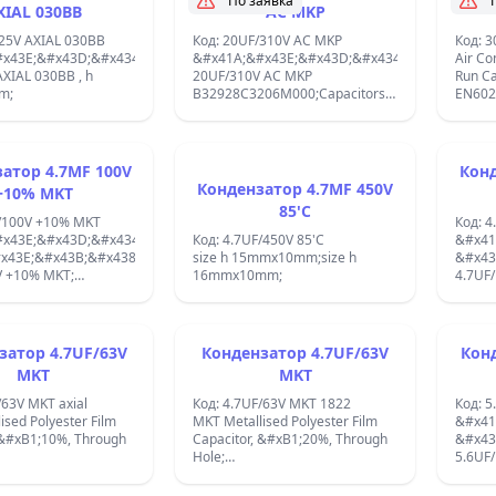
По заявка
;
XIAL 030BB
AC MKP
/25V AXIAL 030BB
Код: 20UF/310V AC MKP
Код: 
x43E;&#x43D;&#x434;&#x435;&#x43D;&#x437;&#x430;&#x442;&#x43E;&#x44
&#x41A;&#x43E;&#x43D;&#x434;&#x435;&#x43
Air Co
XIAL 030BB , h
20UF/310V AC MKP
Run C
m;
B32928C3206M000;Capacitors
EN602
305VAC 20uF 20% MKP X2;
Size:
4.7MF 100V
Конденз
Кондензатор 4.7MF 450V
+10% MKT
85'C
F/100V +10% MKT
Код: 
x43E;&#x43D;&#x434;&#x435;&#x43D;&#x437;&#x430;&#x442;&#x43E;&#x44
Код: 4.7UF/450V 85'C
&#x41
x43E;&#x43B;&#x438;&#x435;&#x441;&#x442;&#x435;&#x440;
size h 15mmx10mm;size h
&#x43
T;
16mmx10mm;
4.7UF/160V 
0V PILKOR;size
MKP1841;
mx8mm;temp.:
40mmx
-55oC &#xF7; +105oC ;
 4.7UF/63V
Кондензатор 4.7UF/63V
Конденз
MKT
MKT
/63V MKT axial
Код: 4.7UF/63V MKT 1822
Код: 
MKT Metallised Polyester Film
&#x41
xB1;10%, Through
Capacitor, &#xB1;20%, Through
&#x43
Hole;
5.6UF/100V +10
x43E;&#x43D;&#x434;&#x435;&#x43D;&#x437;&#x430;&#x442;&#x43E;&#x44
&#x41A;&#x43E;&#x43D;&#x434;&#x435;&#x43
26mm
x43E;&#x43B;&#x438;&#x435;&#x441;&#x442;&#x435;&#x440;
&#x43F;&#x43E;&#x43B;&#x438;&#x435;&#x44