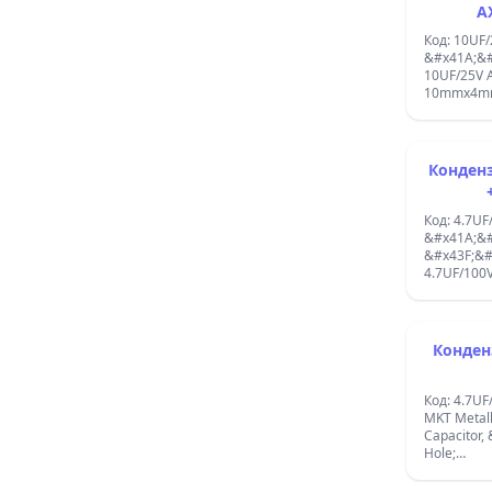
A
Код: 10UF
&#x41A;&#
10UF/25V A
10mmx4m
Кондензатор 
Код: 4.7U
&#x41A;&#
&#x43F;&#
4.7UF/100V +10% MK
PCMT368 ;4u7 10
22mmx14m
Кондензатор
Код: 4.7UF
MKT Metallised Polyester Film
Capacitor, &#
Hole;
&#x41A;&#
&#x43F;&#