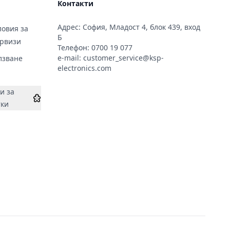
Контакти
Адрес: София, Младост 4, блок 439, вход
овия за
Б
ервизи
Телефон:
0700 19 077
e-mail:
customer_service@ksp-
лзване
electronics.com
и за
тки