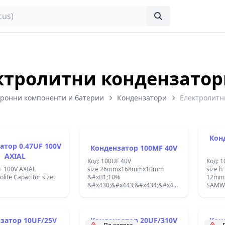
ктролитни кондензато
тронни компоненти и батерии
Кондензатори
Електролитн
Кон
атор 0.47UF 100V
Кондензатор 100MF 40V
AXIAL
Код: 100UF 40V
Код: 1
F 100V AXIAL
size 26mmx168mmx10mm
size h
rolite Capacitor size:
&#xB1;10%
12mm
&#x430;&#x443;&#x434;&#x438;&#x43E;
SAMW
&#x430;&#x43F;&#x430;&#x440;&#x430;&#x44
&#x41
+26 629 ;
&#x43
THT; 1
&#xD8
затор 10UF/25V
Кондензатор 20UF/310V
Кон