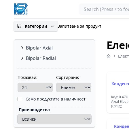
Search
Категории
Запитване за продукт
Еле
Bipolar Axial
Елек
Bipolar Radial
Показвай:
Сортиране:
Конденз
Код: 0.47U
Само продуктите в наличност
Axial Elect
(6x12);
Производител
Конден