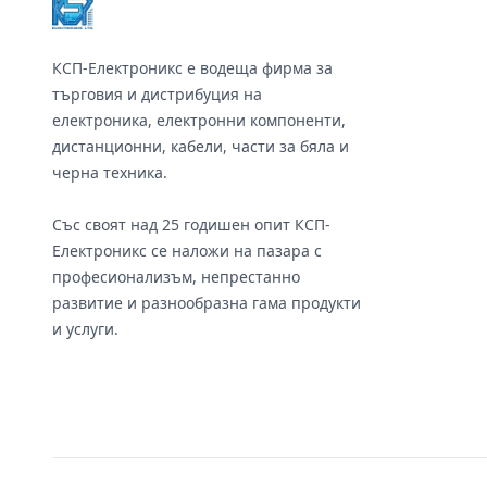
КСП-Електроникс е водеща фирма за
търговия и дистрибуция на
електроника, електронни компоненти,
дистанционни, кабели, части за бяла и
черна техника.
Със своят над 25 годишен опит КСП-
Електроникс се наложи на пазара с
професионализъм, непрестанно
развитие и разнообразна гама продукти
и услуги.