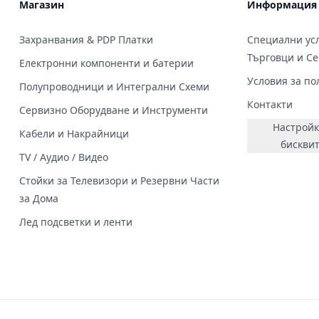
Магазин
Информация
Захранвания & PDP Платки
Специални усл
Търговци и С
Електронни компоненти и батерии
Условия за по
Полупроводници и Интегрални Схеми
Контакти
Сервизно Оборудване и Инструменти
Настройк
Кабели и Накрайници
бискви
TV / Аудио / Видео
Стойки за Телевизори и Резервни Части
за Дома
Лед подсветки и ленти