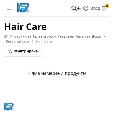
0
Open menu
Вход
Hair Care
Стойки за Телевизори и Резервни Части за Дома
Personal care
Hair Care
Филтриране
Няма намерени продукти
Footer