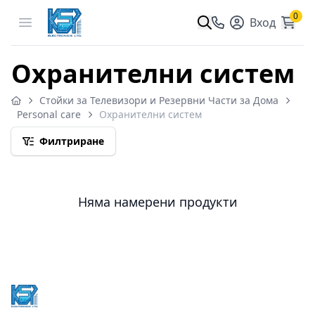
0
Open menu
Вход
Охранителни систем
Стойки за Телевизори и Резервни Части за Дома
Personal care
Охранителни систем
Филтриране
Няма намерени продукти
Footer