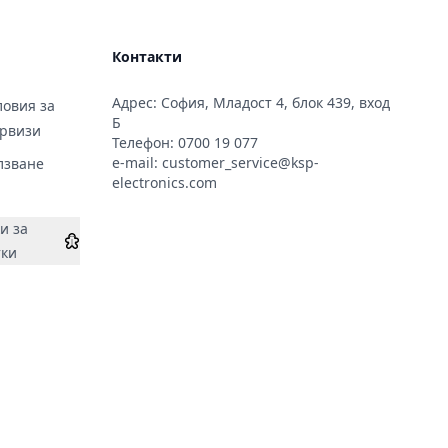
Контакти
Адрес: София, Младост 4, блок 439, вход
овия за
Б
ервизи
Телефон:
0700 19 077
e-mail:
customer_service@ksp-
лзване
electronics.com
и за
тки