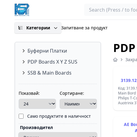
Search
Категории
Запитване за продукт
PDP
Буферни Платки
Захр
PDP Boards X Y Z SUS
SSB & Main Boards
3139.12
Код: 3139
Показвай:
Сортиране:
Main Bord
Philips T-
Auotrinix 37&q
PCB 19260
Само продуктите в наличност
AE Bo
Производител