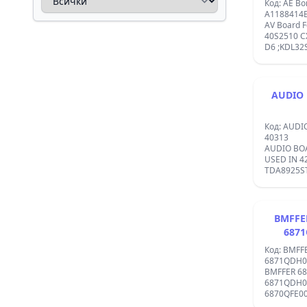
Код: AE Bo
A1188414
AV Board 
40S2510 CXA20
D6 ;KDL32
AUDIO B
Код: AUDI
40313
AUDIO BOARD 3
USED IN 4
TDA8925S
BMFFE
687
Код: BMF
6871QDH0
BMFFER 6
6871QDH0
6870QFE0