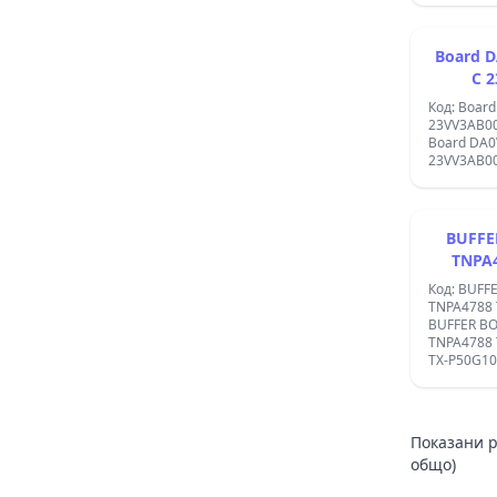
Board DA0VV3AB2C9 Rev
C
Код: Boar
23VV3AB0
Board DA0VV3AB2C9 Rev C
23VV3AB0
BUFFE
TNPA
Код: BUFF
TNPA4788
BUFFER B
TNPA4788 
TX-P50G10
Показани р
общо)
Footer