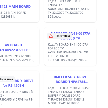
Код: AUDIO AMP BOARD
TNPA4117
J3123 MAIN BOARD
AUDIO AMP BOARD TNPA4117
AJ3123 MAIN BOARD
TX-32LXD70 TX-32LXD700
312320E11;
32&quot;;
AV BOARD BN41-00177A
По заявка
FOR LCD TV
Код: AV BOARD BN41-00177A
AV BOARD
FOR LCD TV
07EA0922.A2/1110
AV BOARD BN41-00177A FOR
SSB 607MH0917.A1/1005
LCD TV TUNER
ARD 607EA0922.A2/1110;
TCPQ9091PC27D(S)=BN40-
00011A;
BMFFER SU Y-DRIVE
По заявка
FER BOARD Y-DRIVE
BOARD TNPA4784
for PS-42C6H
TXNSU11XBS42
Код: BUFFER SU Y-DRIVE BOARD
BUFFER BOARD Y-DRIVE for
TNPA4784 TXNSU11XBS42
C6H
BUFFER Y-DRIVE BOARD
BOARD Y-DRIVE for PS-
TNPA4784 TXNSU11XBS42
42C6H ;
MODEL TX-P42G10B IC
AN16187A,;