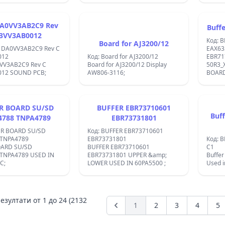
Buff
 23VV3AB0012
Код: 
Board for AJ3200/12
d DA0VV3AB2C9 Rev C
EAX63
012
Код: Board for AJ3200/12
EBR71
Board for AJ3200/12 Display
50R3_X
012 SOUND PCB;
AW806-3116;
BOARD
R BOARD SU/SD
BUFFER EBR73710601
Buf
4788 TNPA4789
EBR73731801
ER BOARD SU/SD
Код: BUFFER EBR73710601
 TNPA4789
EBR73731801
Код: B
OARD SU/SD
BUFFER EBR73710601
C1
TNPA4789 USED IN
EBR73731801 UPPER &amp;
Buffer
C;
LOWER USED IN 60PA5500 ;
Used i
езултати от
1
до
24
(2132
1
2
3
4
5