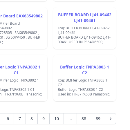
BUFFER BOARD LJ41-09462
er Board EAX63549802
LJ41-09461
BMFfer Board
549802
Код: BUFFER BOARD LJ41-09462
728505 , EAX63549802 ,
LJ41-09461
R , LG 50PV450 , BUFFER
BUFFER BOARD LJ41-09462 LJ41-
 ;
09461 USED IN PS64D6500;
fer Logic TNPA3802 1
Buffer Logic TNPA3803 1
C1
C2
MFfer Logic TNPA3802 1
Код: BMFfer Logic TNPA3803 1
C2
 Logic TNPA3802 1 C1
Buffer Logic TNPA3803 1 C2
n: TH-37PX60B Panasonic;
Used in: TH-37PX60B Panasonic;
6
7
8
9
10
...
88
89