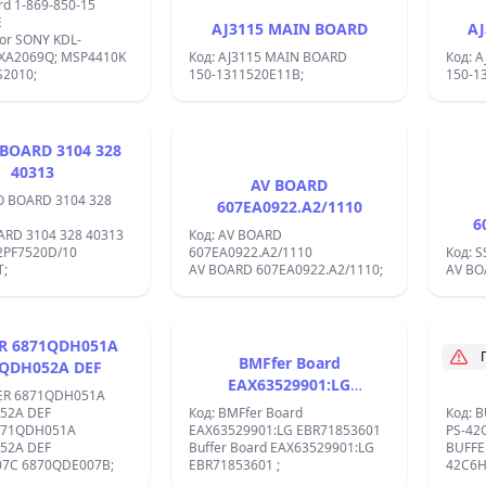
rd 1-869-850-15
E
AJ3115 MAIN BOARD
A
For SONY KDL-
69Q; MSP4410K
Код: AJ3115 MAIN BOARD
Код: 
S2010;
150-1311520E11B;
150-1
OARD 3104 328
40313
AV BOARD
O BOARD 3104 328
607EA0922.A2/1110
6
104 328 40313
Код: AV BOARD
2PF7520D/10
607EA0922.A2/1110
Код: 
T;
AV BOARD 607EA0922.A2/1110;
AV BO
R 6871QDH051A
BMFfer Board
BMF
1QDH052A DEF
EAX63529901:LG
FER 6871QDH051A
EBR71853601
52A DEF
Код: BMFfer Board
Код: 
871QDH051A
EAX63529901:LG EBR71853601
PS-42
52A DEF
Buffer Board EAX63529901:LG
BUFFER 
07C 6870QDE007B;
EBR71853601 ;