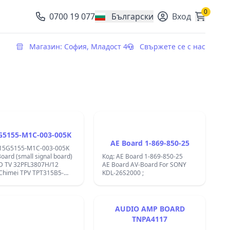
0
0700 19 077
Български
Вход
, change currency
Магазин: София, Младост 4
Свържете се с нас
G5155-M1C-003-005K
AE Board 1-869-850-25
715G5155-M1C-003-005K
oard (small signal board)
Код: AE Board 1-869-850-25
ED TV 32PFL3807H/12
AE Board AV-Board For SONY
 Chimei TPV TPT315B5-
KDL-26S2000 ;
REV.C1C Tested OK;
AUDIO AMP BOARD
TNPA4117