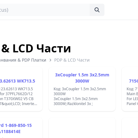
 & LCD Части
анвания & PDP Платки
PDP & LCD Части
3xCoupler 1.5m 3x2.5mm
3.62613 WK713.5
3000W
715
.123.62613 WK713.5
Код: 3xCoupler 1.5m 3x2.5mm
Код: 
 for 37PFL7662D/12
3000W
Main B
Con T370XW02 V5 CB
3xCoupler 1.5m 3x2.5mm
For L
uot;LCD; Inverter
3000W;:Razklonitel 3x ;
Panel
06318 VIT71022.54;
J2LE2 
rd 1-869-850-15
A1188414E