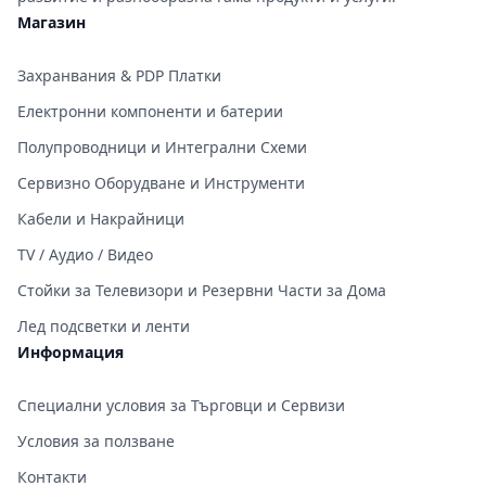
&#x437;&#x430;&#x440;&#x44F;&
Магазин
&#x437;&#x430; OneBlade
Pro QP6xxx Charging Stand
DOCK for OneBlade Pro
Захранвания & PDP Платки
QP6xxxx part number
CP1771/01;Charge Charging
Електронни компоненти и батерии
Stand Dock Station for Philips
OneBlade 422203321381;
Полупроводници и Интегрални Схеми
Сервизно Оборудване и Инструменти
Кабели и Накрайници
TV / Аудио / Видео
Стойки за Телевизори и Резервни Части за Дома
Лед подсветки и ленти
Информация
Специални условия за Търговци и Сервизи
Условия за ползване
Контакти