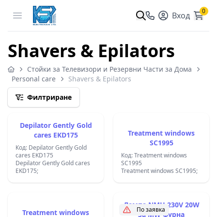
0
Open menu
Вход
Shavers & Epilators
Стойки за Телевизори и Резервни Части за Дома
Personal care
Shavers & Epilators
Филтриране
Depilator Gently Gold
Treatment windows
cares EKD175
SC1995
Код: Depilator Gently Gold
cares EKD175
Код: Treatment windows
Depilator Gently Gold cares
SC1995
EKD175;
Treatment windows SC1995;
Лампа NMH 230V 20W
По заявка
Treatment windows
за MW фурна