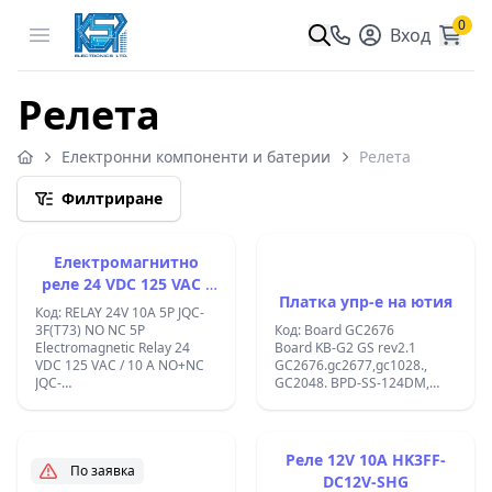
0
Open menu
Вход
Релета
Електронни компоненти и батерии
Релета
Филтриране
Електромагнитно
реле 24 VDC 125 VAC /
Платка упр-е на ютия
10 A NO+NC JQC-
Код: RELAY 24V 10A 5P JQC-
3F(T73)
3F(T73) NO NC 5P
Код: Board GC2676
Electromagnetic Relay 24
Board KB-G2 GS rev2.1
VDC 125 VAC / 10 A NO+NC
GC2676.gc2677,gc1028.,
JQC-
GC2048. BPD-SS-124DM,
3F(T73);&#x420;&#x430;&#x437;&#x43C;&#x435;&#x440;&#x438;:19x15
24vdc,;&#x420;&#x435;&#x43B;&#
[&#x43C;&#x43C;];
BPD-SS-124DM RELAY AFE
24V/DC BPD-SS-124DM;
Реле 12V 10A HK3FF-
По заявка
DC12V-SHG