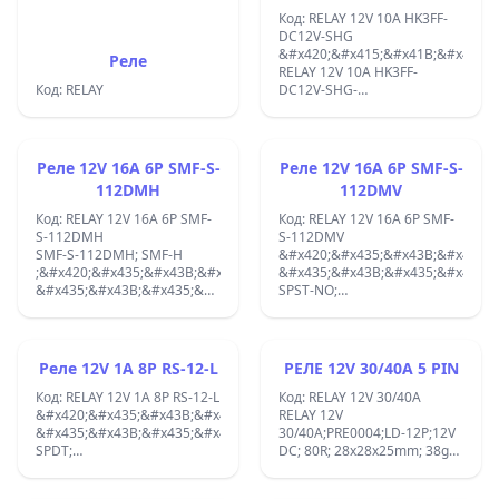
Код: RELAY 12V 10A HK3FF-
DC12V-SHG
&#x420;&#x415;&#x41B;&#x415;
Реле
RELAY 12V 10A HK3FF-
Код: RELAY
DC12V-SHG-
3F;&#x420;&#x435;&#x43B;&#x43
DC12V/415om,125VAC/10A,1-
&#x43A;&#x433;.
(&#x41D;&#x41E;/&#x41D;&#x417;
Реле 12V 16A 6P SMF-S-
Реле 12V 16A 6P SMF-S-
&#x438;&#x437;&#x432;.&#x437;
112DMH
112DMV
&#x43F;&#x435;&#x447;.&#x43C;&
FRNGKE;
Код: RELAY 12V 16A 6P SMF-
Код: RELAY 12V 16A 6P SMF-
S-112DMH
S-112DMV
SMF-S-112DMH; SMF-H
&#x420;&#x435;&#x43B;&#x435;:
;&#x420;&#x435;&#x43B;&#x435;:
&#x435;&#x43B;&#x435;&#x43A;&
&#x435;&#x43B;&#x435;&#x43A;&#x442;&#x440;&#x43E;&#x43C;&#x43
SPST-NO;
SPST-NO;
U&#x431;&#x43E;&#x431;&#x438;
U&#x431;&#x43E;&#x431;&#x438;&#x43D;&#x430;:
12VDC; 16A/277VAC; SMF-V
12VDC; 16A/277VAC; SMF-V
;&#x421;&#x44A;&#x43F;&#x440;
;&#x421;&#x44A;&#x43F;&#x440;&#x43E;&#x442;&#x438;&#x432;&#x43
&#x43D;&#x430;
Реле 12V 1A 8P RS-12-L
РЕЛЕ 12V 30/40A 5 PIN
&#x43D;&#x430;
&#x431;&#x43E;&#x431;&#x438;&
&#x431;&#x43E;&#x431;&#x438;&#x43D;&#x430;&#x442;&#x430;
Код: RELAY 12V 1A 8P RS-12-L
: 360&#x3A9; ;
Код: RELAY 12V 30/40A
: 360&#x3A9; ;
&#x420;&#x435;&#x43B;&#x435;:
RELAY 12V
29x12,7x13,85mm ;
29x12,7x13,85mm;
&#x435;&#x43B;&#x435;&#x43A;&#x442;&#x440;&#x43E;&#x43C;&#x43
30/40A;PRE0004;LD-12P;12V
SPDT;
DC; 80R; 28x28x25mm; 38g
U&#x431;&#x43E;&#x431;&#x438;&#x43D;&#x430;:
SPDT 1000000
12VDC; 1A/120VAC;
&#x446;&#x438;&#x43A;&#x44A;&