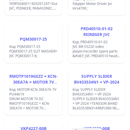
YERFS04001=30320124T=Dumpers
Stepper Motor Driver Jvc
JVC, PIONEER, PANASONIC,
Hrs4700 ;
BLAUPUNKT ;
PRD40510-01-02
REINIGER JVC
PQM30017-25
Код: PRD40510-01-02
Код: PQM30017-25
JVC BR-S522E video
PQM30017-25 SLIT WASHER=
player/recorder spare parts
JVC PQM30017-8;
&#xB7; JVC PRD40510 head
cleaning roller &#xB7; JVC
PRD43387A05 arm &#xB7;
JVC PRD43387A01 pressure
roller.;
RMOTP1019GEZZ = KCN-
SUPPLY SLIDER
30EA7A = MOTOR 7V
BV433534N1 = VP-2024
PU44619
Код: MOTOR KCN-30EA7A 7V
Код: SUPPLY SLIDER
PU44619
BV433534N1 = VP-2024
DRUM MOTOR 7V DC
SUPPLY SLIDER BV433534N1
RMOTP1019GEZZ = KCN-
= VP-2024 =TENSION BAND
30EA7A = MOTOR 7V
BL433538N3=ARM5386=BL433538
PU44619/PU46414 = VP-0623
BL4335386N, BL433538N2,
SHARP VK905TM 5050 ;
BL433538N3, BL433538N6;
KCN30EA7A;
for VCR AKAI VSG260,
VSG260EA, VSG261, VSG263,
VKP4227-00B
VKP4229-00B