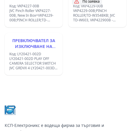
VSG265, VSG265EA, VSG267,
По заявка
Код: VKP4227-00B
VSG270, VSG271, VSG275,
Код: VKP4229-00B
JVC Pinch Roller VKP4227-
VSG276, VSG277, VSG280,
VKP4229-00B;PINCH
00B, New In Box=VKP4229-
VSG2DPL, VSG460,
ROLLER;TD-W354BKB; JVC
00B;PINCH ROLLER;TD-
VSG460EA, VSG465,
TD-W603, VKP422900B -
W354BKB; JVC TD-W603,
VSG465EA, VSG467, VSG470,
7026998254 ;
VKP422900B - 7026998254 ;
VSG475, VSG477, VSG765,
VSG790, VSG875 ;
ПРЕВКЛЮЧВАТЕЛ ЗА
ИЗКЛЮЧВАНЕ НА
КАМЕРА JVC GRDVX 4
Код: LY20421-002D
LY20421-002D PLAY OFF
CAMERA SELECTOR SWITCH
JVC GRDVX 4 LY20421-003D
OPERATION UNIT JVC GR-
DVX7E;
Footer
КСП-Електроникс е водеща фирма за търговия и