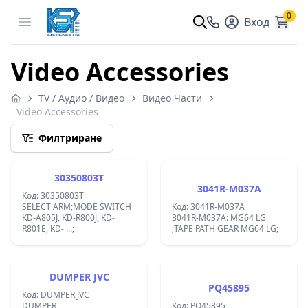
0
Open menu
Вход
Video Accessories
TV / Аудио / Видео
Видео Части
Video Accessories
Филтриране
30350803T
3041R-M037A
Код: 30350803T
SELECT ARM;MODE SWITCH
Код: 3041R-M037A
KD-A805J, KD-R800J, KD-
3041R-M037A: MG64 LG
R801E, KD- ...;
;TAPE PATH GEAR MG64 LG;
DUMPER JVC
PQ45895
Код: DUMPER JVC
DUMPER
Код: PQ45895