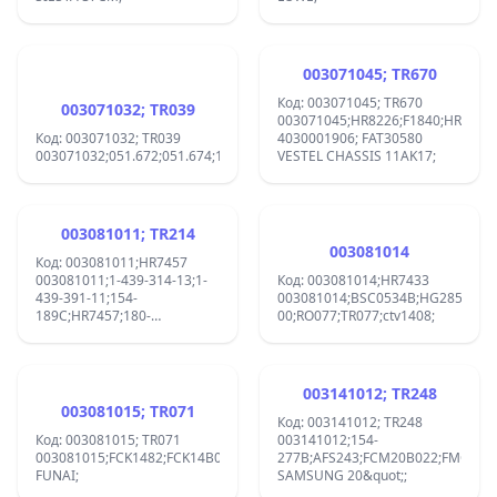
003071045; TR670
Код: 003071045; TR670
003071032; TR039
003071045;HR8226;F1840;HR8227;
Код: 003071032; TR039
4030001906; FAT30580
003071032;051.672;051.674;1142.1195;HG3031;HR7594;RO804;TR039;
VESTEL CHASSIS 11AK17;
003081011; TR214
003081014
Код: 003081011;HR7457
003081011;1-439-314-13;1-
Код: 003081014;HR7433
439-391-11;154-
003081014;BSC0534B;HG2851;HR7
189C;HR7457;180-
00;RO077;TR077;ctv1408;
774B;CTV1400;HG2874;HG50042;HG50077;HR7457;KFS60348B/S;ME6439
SUPERSONIC 37;
003141012; TR248
003081015; TR071
Код: 003141012; TR248
Код: 003081015; TR071
003141012;154-
003081015;FCK1482;FCK14B025;HG3209;HR7782;RO073;TR071;
277B;AFS243;FCM20B022;FMC20B0
FUNAI;
SAMSUNG 20&quot;;