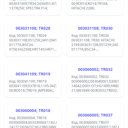
003031009;TR34;2434451;47235200;534TX0245;AFS266;HG2559;HR7105
00;RO014;RO14;TR104;
13;TR250; SPECTRA F14;
HITACHI 2286;
003031108; TR028
003031108; TR030
Код: 003031108; TR028
Код: 003031108; TR030
003031108;051259;2401204128;2434596;/A/E/H;BSC0408;BSC22-
003031108; TR30; HITACHI
01177A;BSC24-
2189;003031108;051259;24012041
0156;HG2598;HR7145;HR7145-
01177A;BSC24-
01;RO030;TR030;TR028;HR7239;
0156;HG2598;HR7145;HR7145-
01;RO030;TR030;TR028;HR7239;
003060002; TR032
003041109; TR019
Код: 003060002; TR032
Код: 003041109; TR019
003060002;003040001;03061002;0
003041109;037818;1105.0427;1105.0487;1105.0537;1105.0557;1105.24
14042;D001/37;HG1890;HR6009;H
00;RO019;;TR019; JMPERIAL;
21;ME5949-00;RO032;TR032;
003060004; TR018
003060005; TR037
Код: 003060004; TR018
003060004;003330004;1182.6034;2432806;BSC1307;BSC25-
Код: 003060005; TR037
14172;D036/37;HG1980;HR6089;ME6076-
003060005;003330005;1182.6066