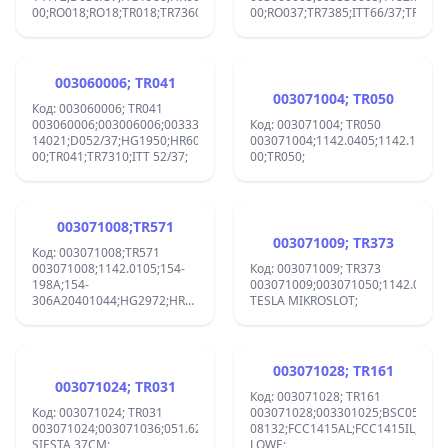
00;RO018;RO18;TR018;TR7360;
00;RO037;TR7385;ITT66/37;TR037;
003060006; TR041
003071004; TR050
Код: 003060006; TR041
003060006;003006006;003330002;003330006;4470022;45150330;BSC23-
Код: 003071004; TR050
14021;D052/37;HG1950;HR6060;ME6099-
003071004;1142.0405;1142.1385;
00;TR041;TR7310;ITT 52/37;
00;TR050;
003071008;TR571
003071009; TR373
Код: 003071008;TR571
003071008;1142.0105;154-
Код: 003071009; TR373
198A;154-
003071009;003071050;1142.0635;
306A20401044;HG2972;HR7537;RO068RO071;RO571;RO68;TR571;
TESLA MIKROSLOT;
TELRA;
003071028; TR161
003071024; TR031
Код: 003071028; TR161
Код: 003071024; TR031
003071028;003301025;BSC0501;B
003071024;003071036;051.624;051.681;051.684;1142.1235;HG3020;HR7
08132;FCC1415AL;FCC1415IL;FXE2
SIESTA 37CM;
LOWE;