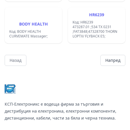
HR6239
Код: HR6239
BODY HEALTH
473287.01 ;534 TX 0231
Код: BODY HEALTH
;FAT3848;47328700 THORN
CURVEMATE Massager;
LOPTX/ FLYBACK E5;
Назад
Напред
Footer
КСП-Електроникс е водеща фирма за търговия и
дистрибуция на електроника, електронни компоненти,
дистанционни, кабели, части за бяла и черна техника.