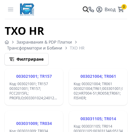
0
Open menu
Вход
TXO HR
Захранвания & PDP Платки
Трансформатори и Бобини
TXO HR
Филтриране
003021001; TR157
003021004; TR061
Код: 003021001; TR157
Код: 003021004; TR061
003021001; TR157;
003021004;TR61;003301001;094/01
FCC2015FL;
02;HR7004-51;RO058;TR061;
PROFILO;003301024;240120.4065;2859144010;32859144010;4454;6042
FISHER;
00;KT7003;RO157;
003031105; TR014
003031009; TR034
Код: 003031105; TR014
Код: 003031009; TR034
003031105;003031346;051340;05