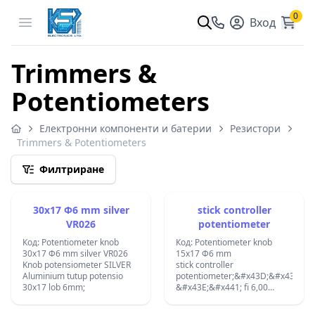
0
Open menu
Вход
Trimmers &
Potentiometers
Електронни компоненти и батерии
Резистори
Trimmers & Potentiometers
Филтриране
30x17 Ф6 mm silver
stick controller
VR026
potentiometer
Код: Potentiometer knob
Код: Potentiometer knob
30x17 Ф6 mm silver VR026
15x17 Ф6 mm
Knob potensiometer SILVER
stick controller
Aluminium tutup potensio
potentiometer;&#x43D;&#x430;
30x17 lob 6mm;
&#x43E;&#x441; fi 6,00
&#x43C;&#x43C;
&#x43D;&#x430;&#x43B;&#x438;&