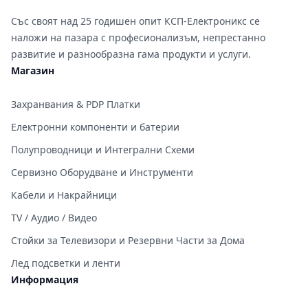
Със своят над 25 годишен опит КСП-Електроникс се
наложи на пазара с професионализъм, непрестанно
развитие и разнообразна гама продукти и услуги.
Магазин
Захранвания & PDP Платки
Електронни компоненти и батерии
Полупроводници и Интегрални Схеми
Сервизно Оборудване и Инструменти
Кабели и Накрайници
TV / Аудио / Видео
Стойки за Телевизори и Резервни Части за Дома
Лед подсветки и ленти
Информация