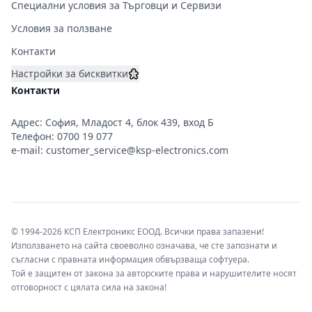
Специални условия за Търговци и Сервизи
Условия за ползване
Контакти
Настройки за бисквитки
Контакти
Адрес: София, Младост 4, блок 439, вход Б
Телефон:
0700 19 077
e-mail:
customer_service@ksp-electronics.com
© 1994-2026 КСП Електроникс ЕООД. Всички права запазени!
Използването на сайта своеволно означава, че сте запознати и
съгласни с правната информация обвързваща софтуера.
Той е защитен от закона за авторските права и нарушителите носят
отговорност с цялата сила на закона!