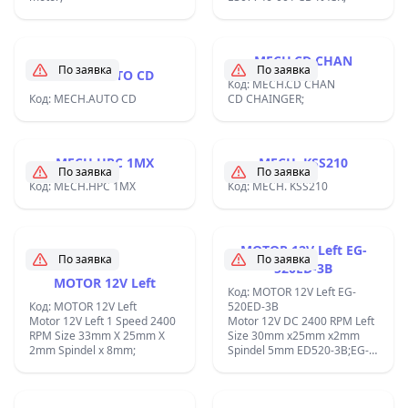
MECH.CD CHAN
По заявка
По заявка
MECH.AUTO CD
Код: MECH.CD CHAN
Код: MECH.AUTO CD
CD CHAINGER;
MECH.HPC 1MX
MECH. KSS210
По заявка
По заявка
Код: MECH.HPC 1MX
Код: MECH. KSS210
MOTOR 12V Left EG-
По заявка
По заявка
520ED-3B
MOTOR 12V Left
Код: MOTOR 12V Left EG-
Код: MOTOR 12V Left
520ED-3B
Motor 12V Left 1 Speed 2400
Motor 12V DC 2400 RPM Left
RPM Size 33mm X 25mm X
Size 30mm x25mm x2mm
2mm Spindel x 8mm;
Spindel 5mm ED520-3B;EG-
520ED-3B;