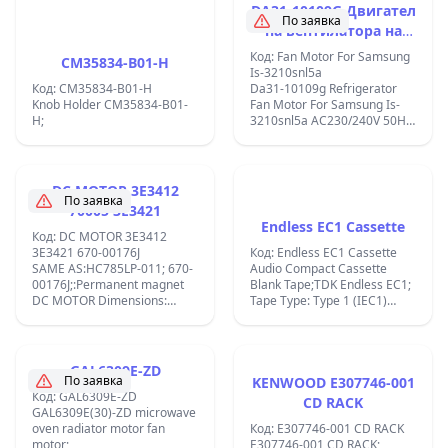
DA31-10109G Двигател
По заявка
на вентилатора на
хладилник Samsung
Код: Fan Motor For Samsung
CM35834-B01-H
IS-3210SNL5A (1 бр.)
Is-3210snl5a
Код: CM35834-B01-H
Da31-10109g Refrigerator
Knob Holder CM35834-B01-
Fan Motor For Samsung Is-
H;
3210snl5a AC230/240V 50Hz
IS-3210SNL5C= HY-YZF-B5
8W SPINDEL-40MM-33MM ;
DC MOTOR 3E3412
По заявка
70005 3E3421
Endless EC1 Cassette
Код: DC MOTOR 3E3412
3E3421 670-00176J
Код: Endless EC1 Cassette
SAME AS:HC785LP-011; 670-
Audio Compact Cassette
00176J;:Permanent magnet
Blank Tape;TDK Endless EC1;
DC MOTOR Dimensions:
Tape Type: Type 1 (IEC1)
&#xD8; 42.3 x 67, shaft
Recording Time: 1 MIN.
&#xD8; 5.005 mm
Manufacturer: TDK
Dimensions: &#xD8; 42.3 x
Corporation (Japan) ;
67, shaft &#xD8; 5.005 mm
GAL6309E-ZD
Voltage: nominal 18 VDC
По заявка
KENWOOD E307746-001
Torque: @ constant 8.4
Код: GAL6309E-ZD
CD RACK
mNm/A Pole number: 5 Used
GAL6309E(30)-ZD microwave
for Cordles Power Drill JCBD-
oven radiator motor fan
Код: E307746-001 CD RACK
CD18M;
motor;
E307746-001 CD RACK;