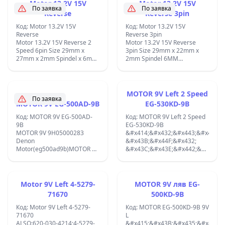
Motor 13.2V 15V
Motor 13.2V 15V
По заявка
По заявка
Reverse
Reverse 3pin
Код: Motor 13.2V 15V
Код: Motor 13.2V 15V
Reverse
Reverse 3pin
Motor 13.2V 15V Reverse 2
Motor 13.2V 15V Reverse
Speed 6pin Size 29mm x
3pin Size 29mm x 22mm x
27mm x 2mm Spindel x 6mm
2mm Spindel 6MM
MC15V3LF;
MC15F3LCS;
MOTOR 9V Left 2 Speed
По заявка
MOTOR 9V EG-500AD-9B
EG-530KD-9B
Код: MOTOR 9V EG-500AD-
Код: MOTOR 9V Left 2 Speed
9B
EG-530KD-9B
MOTOR 9V 9H05000283
&#x414;&#x432;&#x443;&#x441;&
Denon
&#x43B;&#x44F;&#x432;
Motor(eg500ad9b)MOTOR 9V
&#x43C;&#x43E;&#x442;&#x43E;&
CCW 2400RPM ORIGINAL
EG-530KD-9B 9V CCW
MABUCHI EG-500AD-9B 9V
&#x441;
DC MOTOR BUILT IN SPEED
&#x43E;&#x431;&#x43E;&#x440;&
CONTROL CIRCUIT NEW;
1600/3200rp/m.
Motor 9V Left 4-5279-
MOTOR 9V ляв EG-
&#x414;&#x438;&#x430;&#x43C;&
71670
500KD-9B
33mm,
&#x432;&#x438;&#x441;&#x43E;&
Код: Motor 9V Left 4-5279-
Код: MOTOR EG-500KD-9B 9V
25mm, &#x43E;&#x441;
71670
L
2mm &#x441;
ALSO:620-030-4214;4-5279-
&#x415;&#x43B;&#x435;&#x43A;&