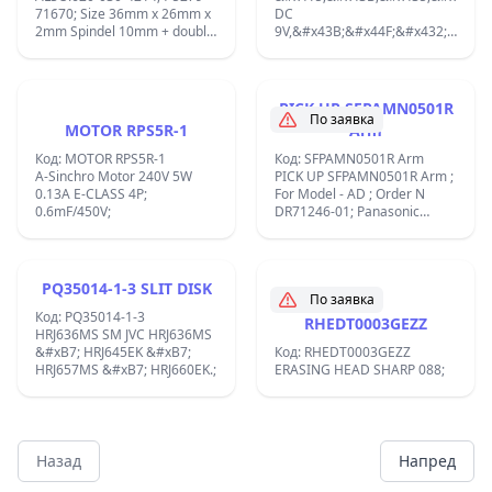
&#x432;&#x438;&#x441;&#x43E;&
71670; Size 36mm x 26mm x
DC
9mm.;
2mm Spindel 10mm + double
9V,&#x43B;&#x44F;&#x432;-
Roller 11mm 8mm;
&#x43C;&#x430;&#x43B;&#x44A;
CCW d35x25mm,2-
&#x441;&#x43A;&#x43E;&#x440;&
rpm,&#x43E;&#x441;
PICK UP SFPAMN0501R
d2x9mm,EG-500KD-9B
По заявка
MOTOR RPS5R-1
Arm
Electric motor DC 9V, left
small CCW d35x25mm, 2-
Код: MOTOR RPS5R-1
Код: SFPAMN0501R Arm
speed, 1600/3200 rpm, axis
A-Sinchro Motor 240V 5W
PICK UP SFPAMN0501R Arm ;
d2x9mm, SONY:1-541-356-
0.13A E-CLASS 4P;
For Model - AD ; Order N
11;CFS-W360 Mabuchi EG-
0.6mF/450V;
DR71246-01; Panasonic
500KD-9B DC 9V 1600 / 3200
TURNTABLE CL7014;
RPM CCW Vintage Cassette
tape Deck Motor;
PQ35014-1-3 SLIT DISK
По заявка
Код: PQ35014-1-3
RHEDT0003GEZZ
HRJ636MS SM JVC HRJ636MS
&#xB7; HRJ645EK &#xB7;
Код: RHEDT0003GEZZ
HRJ657MS &#xB7; HRJ660EK.;
ERASING HEAD SHARP 088;
Назад
Напред