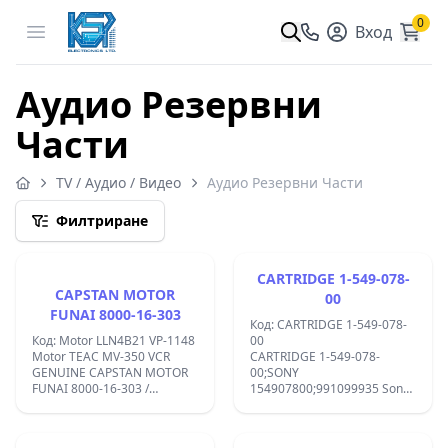
0
Open menu
Вход
Аудио Резервни
Части
TV / Аудио / Видео
Аудио Резервни Части
Филтриране
CARTRIDGE 1-549-078-
CAPSTAN MOTOR
00
FUNAI 8000-16-303
Код: CARTRIDGE 1-549-078-
Код: Motor LLN4B21 VP-1148
00
Motor TEAC MV-350 VCR
CARTRIDGE 1-549-078-
GENUINE CAPSTAN MOTOR
00;SONY
FUNAI 8000-16-303 /
154907800;991099935 Sony
LLN4B21.BRAND NEW.OLD
EX1K ;EX2 ;
STOKE.;