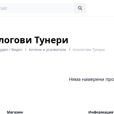
логови Тунери
Аудио / Видео
Антени и усилватели
Аналогови Тунери
Няма намерени про
Магазин
Информация