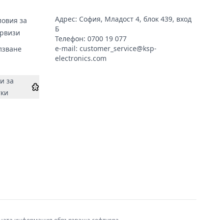
Адрес: София, Младост 4, блок 439, вход
овия за
Б
ервизи
Телефон:
0700 19 077
e-mail:
customer_service@ksp-
лзване
electronics.com
и за
тки