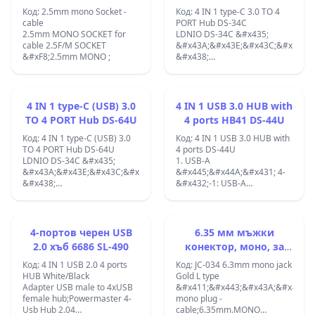
&#x437;&#x430;
Код: 2.5mm mono Socket -
Код: 4 IN 1 type-C 3.0 TO 4
&#x437;&#x430;&#x43F;&#x430;&
cable
PORT Hub DS-34C
&#x441; 3
2.5mm MONO SOCKET for
LDNIO DS-34C &#x435;
&#x433;&#x43D;&#x435;&#x437;&
cable 2.5F/M SOCKET
&#x43A;&#x43E;&#x43C;&#x43F;&
&#x437;&#x430; 12V 10A,
&#xF8;2.5mm MONO ;
&#x438;
LED
&#x432;&#x438;&#x441;&#x43E;&
&#x441;&#x432;&#x435;&#x442;&
USB-C HUB
&#x438;&#x43D;&#x434;&#x438;&
&#x430;&#x434;&#x430;&#x43F;&
Way Multi Socket Car
4 &#x432; 1,
4 IN 1 type-C (USB) 3.0
4 IN 1 USB 3.0 HUB with
Charger Vehicle Auto Car
&#x43A;&#x43E;&#x439;&#x442;&
TO 4 PORT Hub DS-64U
4 ports HB41 DS-44U
Cigarette Lighter Socket
&#x440;&#x430;&#x437;&#x448;&
Splitter;3 PORT AUTO
&#x432;&#x44A;&#x437;&#x43C;&
Код: 4 IN 1 type-C (USB) 3.0
Код: 4 IN 1 USB 3.0 HUB with
LIGHTER WITH USB;
&#x43D;&#x430;
TO 4 PORT Hub DS-64U
4 ports DS-44U
&#x432;&#x430;&#x448;&#x438;&
LDNIO DS-34C &#x435;
1. USB-A
&#x43B;&#x430;&#x43F;&#x442;&
&#x43A;&#x43E;&#x43C;&#x43F;&#x430;&#x43A;&#x442;&#x435;&#x43
&#x445;&#x44A;&#x431; 4-
&#x442;&#x430;&#x431;&#x43B;&
&#x438;
&#x432;-1: USB-A
&#x438;&#x43B;&#x438;
&#x432;&#x438;&#x441;&#x43E;&#x43A;&#x43E;&#x43A;&#x430;&#x44
&#x434;&#x43E; 4 &#xD7;
&#x441;&#x43C;&#x430;&#x440;&
USB-C HUB
USB-A3.0. 2.
&#x441; USB-C
&#x430;&#x434;&#x430;&#x43F;&#x442;&#x435;&#x440;
&#x422;&#x435;&#x43E;&#x440;&
&#x43F;&#x43E;&#x440;&#x442;.
4 &#x432; 1,
&#x441;&#x43A;&#x43E;&#x440;&
4-портов черен USB
6.35 мм мъжки
&#x411;&#x43B;&#x430;&#x433;&
&#x43A;&#x43E;&#x439;&#x442;&#x43E;
&#x43D;&#x430;
2.0 хъб 6686 SL-490
конектор, моно, за
&#x43D;&#x430;
&#x440;&#x430;&#x437;&#x448;&#x438;&#x440;&#x44F;&#x432;&#x430
&#x442;&#x440;&#x430;&#x43D;&
&#x43A;&#x43E;&#x43C;&#x431;&
кабел, пластмасов, L-
&#x432;&#x44A;&#x437;&#x43C;&#x43E;&#x436;&#x43D;&#x43E;&#x44
USB-A [USB3.0] &#x2013;
Код: 4 IN 1 USB 2.0 4 ports
Код: JC-034 6.3mm mono jack
&#x43E;&#x442; USB 3.0,
&#x43D;&#x430;
5Gbps. 3.
образен
HUB White/Black
Gold L type
&#x434;&#x432;&#x430;
&#x432;&#x430;&#x448;&#x438;&#x44F;
&#x420;&#x430;&#x431;&#x43E;&
Adapter USB male to 4xUSB
&#x411;&#x443;&#x43A;&#x441;&
USB 2.0
&#x43B;&#x430;&#x43F;&#x442;&#x43E;&#x43F;,
&#x43D;&#x430;&#x43F;&#x440;&
female hub;Powermaster 4-
mono plug -
&#x43F;&#x43E;&#x440;&#x442;&
&#x442;&#x430;&#x431;&#x43B;&#x435;&#x442;
/ &#x442;&#x43E;&#x43A;:
Usb Hub 2.04
cable;6.35mm.MONO