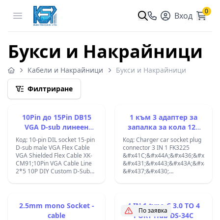
0
Open menu
Вход
Букси и Накрайници
Кабели и Накрайници
Букси и Накрайници
Филтриране
10Pin до 15Pin DB15
1 към 3 адаптер за
VGA D-sub линеен
запалка за кола 12v
кабел 10P VGA
24v, зарядно
Код: 10-pin DIL socket 15-pin
Код: Charger car socket plug
устройство с 3-
D-sub male VGA Flex Cable
connector 3 IN 1 FK3225
VGA Shielded Flex Cable XK-
&#x41C;&#x44A;&#x436;&#x43A;&
полюсен
CM91;10Pin VGA Cable Line
&#x431;&#x443;&#x43A;&#x441;&
разклонител, женски
2*5 10P DIY Custom D-Sub
&#x437;&#x430;
разклонител
Line Cable 2.54 Pitch 10Pin to
&#x430;&#x432;&#x442;&#x43E;&
15Pin DB15 VGA D-sub Line
&#x437;&#x430;&#x43F;&#x430;&
Cable 10P VGA wire cord;
&#x43A;&#x44A;&#x43C; 3
&#x436;&#x435;&#x43D;&#x441;&
2.5mm mono Socket -
4 IN 1 type-C 3.0 TO 4
;wty0151;&#x420;&#x430;&#x437
По заявка
cable
PORT Hub DS-34C
&#x431;&#x443;&#x43A;&#x441;&