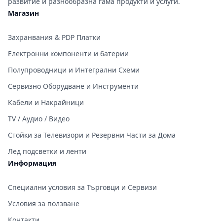
развитие и разнообразна гама продукти и услуги.
Магазин
Захранвания & PDP Платки
Електронни компоненти и батерии
Полупроводници и Интегрални Схеми
Сервизно Оборудване и Инструменти
Кабели и Накрайници
TV / Аудио / Видео
Стойки за Телевизори и Резервни Части за Дома
Лед подсветки и ленти
Информация
Специални условия за Търговци и Сервизи
Условия за ползване
Контакти