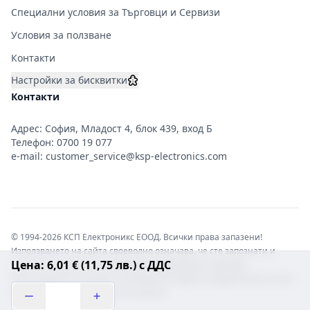
Специални условия за Търговци и Сервизи
Условия за ползване
Контакти
Настройки за бисквитки
Контакти
Адрес: София, Младост 4, блок 439, вход Б
Телефон:
0700 19 077
e-mail:
customer_service@ksp-electronics.com
© 1994-2026 КСП Електроникс ЕООД. Всички права запазени!
Използването на сайта своеволно означава, че сте запознати и
Цена: 6,01 € (11,75 лв.) с ДДС
съгласни с правната информация обвързваща софтуера.
Той е защитен от закона за авторските права и нарушителите носят
отговорност с цялата сила на закона!