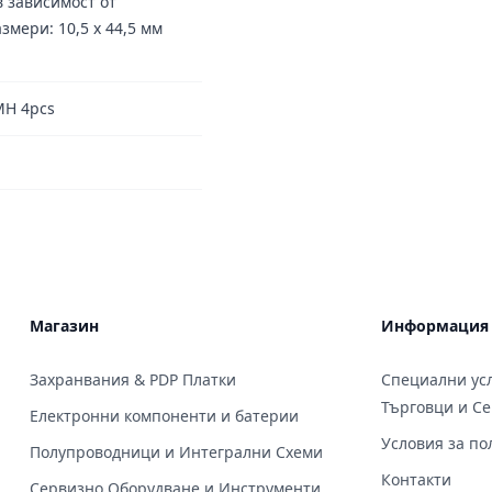
в зависимост от
змери: 10,5 x 44,5 мм
MH 4pcs
Магазин
Информация
Захранвания & PDP Платки
Специални усл
Търговци и С
Електронни компоненти и батерии
Условия за по
Полупроводници и Интегрални Схеми
Контакти
Сервизно Оборудване и Инструменти