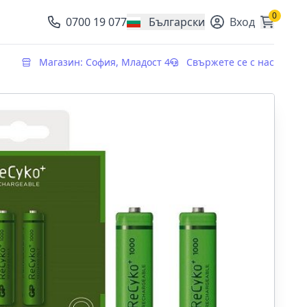
0
0700 19 077
Български
Вход
, change currency
Магазин: София, Младост 4
Свържете се с нас