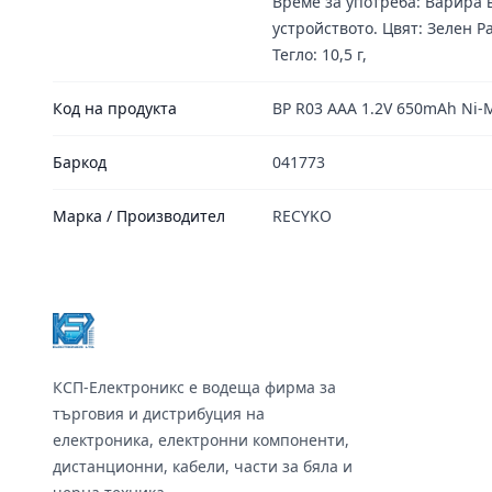
Време за употреба: Варира 
устройството. Цвят: Зелен Ра
Тегло: 10,5 г,
Код на продукта
BP R03 AAA 1.2V 650mAh Ni-
Баркод
041773
Марка / Производител
RECYKO
Footer
КСП-Електроникс е водеща фирма за
търговия и дистрибуция на
електроника, електронни компоненти,
дистанционни, кабели, части за бяла и