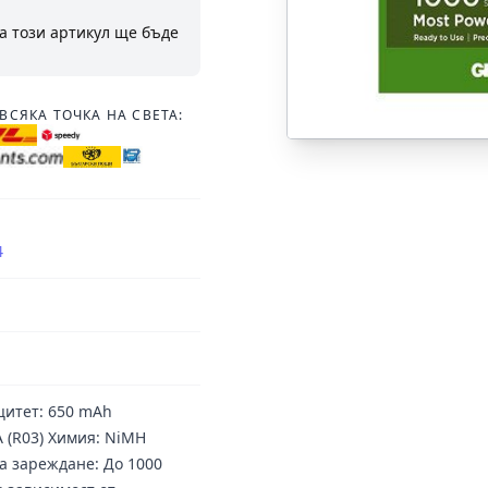
а този артикул ще бъде
ВСЯКА ТОЧКА НА СВЕТА:
4
цитет: 650 mAh
A (R03) Химия: NiMH
а зареждане: До 1000