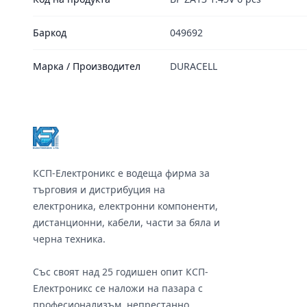
Баркод
049692
Марка / Производител
DURACELL
Footer
КСП-Електроникс е водеща фирма за
търговия и дистрибуция на
електроника, електронни компоненти,
дистанционни, кабели, части за бяла и
черна техника.
Със своят над 25 годишен опит КСП-
Електроникс се наложи на пазара с
професионализъм, непрестанно