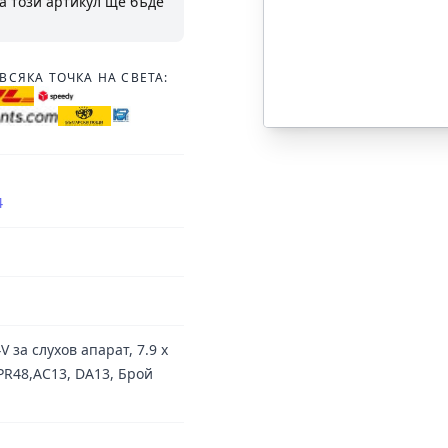
а този артикул ще бъде
ВСЯКА ТОЧКА НА СВЕТА:
4
 за слухов апарат, 7.9 x
PR48,AC13, DA13, Брой