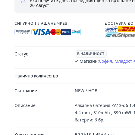
Ако получите днес, последният ден за връщане н
20 Август
СИГУРНО ПЛАЩАНЕ ЧРЕЗ:
ДОСТАВКА ДО 
НАЛОЖЕН
ПЛАТЕЖ
Статус
В НАЛИЧНОСТ
Магазин:
София, Младост 
Налично количество
1
Състояние
NEW / НОВ
Описание
Алкална батерия ZA13-d6 1.4V
4.4 mm , 310mAh , 390 mWh 
батерии: 6 бр,
Код на продукта
BP ZA13 1.45V 6 pcs