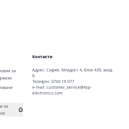
Контакти
Адрес: София, Младост 4, блок 439, вход
овия за
Б
ервизи
Телефон:
0700 19 077
e-mail:
customer_service@ksp-
лзване
electronics.com
и за
тки