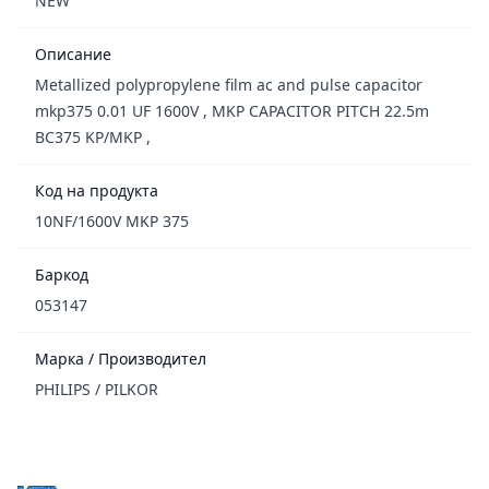
NEW
Описание
Metallized polypropylene film ac and pulse capacitor
mkp375 0.01 UF 1600V , MKP CAPACITOR PITCH 22.5m
BC375 KP/MKP ,
Код на продукта
10NF/1600V MKP 375
Баркод
053147
Марка / Производител
PHILIPS / PILKOR
Footer