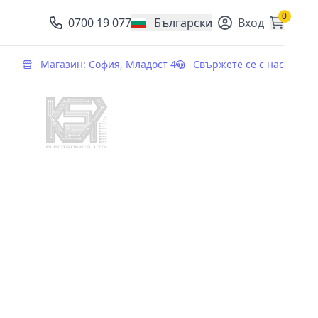
0
0700 19 077
Български
Вход
, change currency
Магазин: София, Младост 4
Свържете се с нас