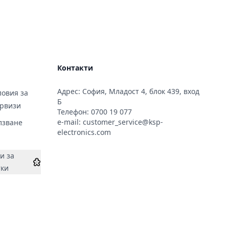
Контакти
Адрес: София, Младост 4, блок 439, вход
овия за
Б
ервизи
Телефон:
0700 19 077
e-mail:
customer_service@ksp-
лзване
electronics.com
и за
тки