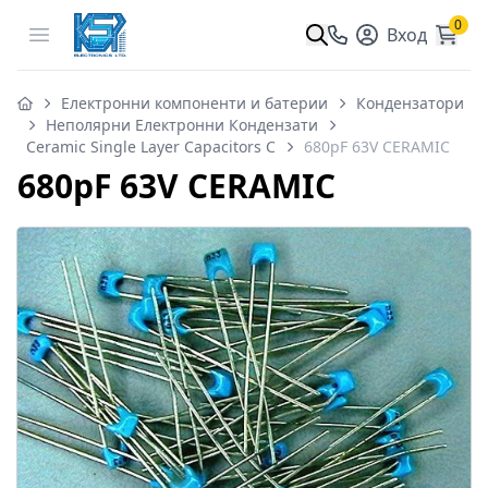
0
Open menu
Вход
Електронни компоненти и батерии
Кондензатори
Неполярни Електронни Кондензати
Ceramic Single Layer Capacitors C
680pF 63V CERAMIC
680pF 63V CERAMIC