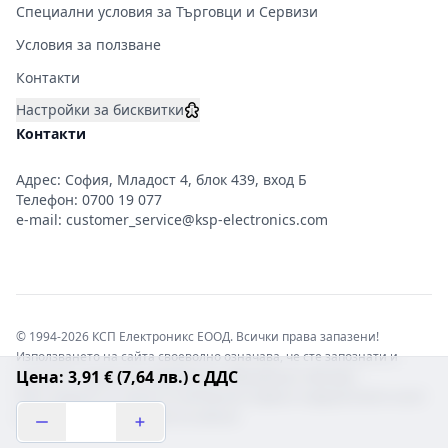
Специални условия за Търговци и Сервизи
Условия за ползване
Контакти
Настройки за бисквитки
Контакти
Адрес: София, Младост 4, блок 439, вход Б
Телефон:
0700 19 077
e-mail:
customer_service@ksp-electronics.com
© 1994-2026 КСП Електроникс ЕООД. Всички права запазени!
Използването на сайта своеволно означава, че сте запознати и
Цена: 3,91 € (7,64 лв.) с ДДС
съгласни с правната информация обвързваща софтуера.
Той е защитен от закона за авторските права и нарушителите носят
отговорност с цялата сила на закона!