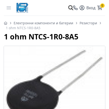
0
Open menu
Вход
Електронни компоненти и батерии
Резистори
1 ohm NTCS-1R0-8A5
1 ohm NTCS-1R0-8A5