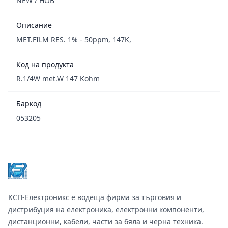
NEW / НОВ
Описание
MET.FILM RES. 1% - 50ppm, 147K,
Код на продукта
R.1/4W met.W 147 Kohm
Баркод
053205
Footer
КСП-Електроникс е водеща фирма за търговия и
дистрибуция на електроника, електронни компоненти,
дистанционни, кабели, части за бяла и черна техника.