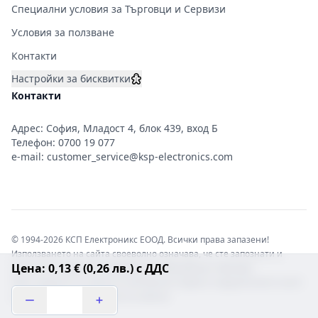
Специални условия за Търговци и Сервизи
Условия за ползване
Контакти
Настройки за бисквитки
Контакти
Адрес: София, Младост 4, блок 439, вход Б
Телефон:
0700 19 077
e-mail:
customer_service@ksp-electronics.com
© 1994-2026 КСП Електроникс ЕООД. Всички права запазени!
Използването на сайта своеволно означава, че сте запознати и
Цена: 0,13 € (0,26 лв.) с ДДС
съгласни с правната информация обвързваща софтуера.
Той е защитен от закона за авторските права и нарушителите носят
отговорност с цялата сила на закона!