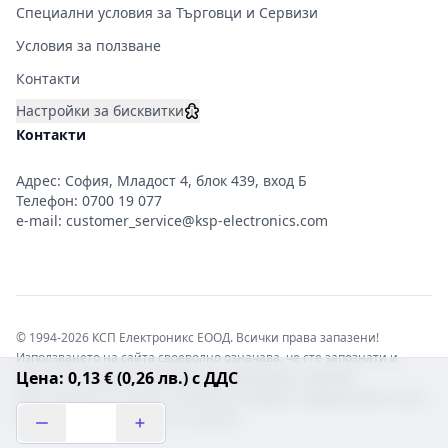
Специални условия за Търговци и Сервизи
Условия за ползване
Контакти
Настройки за бисквитки
Контакти
Адрес: София, Младост 4, блок 439, вход Б
Телефон:
0700 19 077
e-mail:
customer_service@ksp-electronics.com
© 1994-2026 КСП Електроникс ЕООД. Всички права запазени!
Използването на сайта своеволно означава, че сте запознати и
Цена: 0,13 € (0,26 лв.) с ДДС
съгласни с правната информация обвързваща софтуера.
Той е защитен от закона за авторските права и нарушителите носят
отговорност с цялата сила на закона!