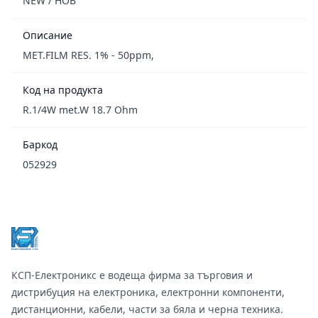
NEW / НОВ
Описание
MET.FILM RES. 1% - 50ppm,
Код на продукта
R.1/4W met.W 18.7 Ohm
Баркод
052929
Footer
КСП-Електроникс е водеща фирма за търговия и
дистрибуция на електроника, електронни компоненти,
дистанционни, кабели, части за бяла и черна техника.