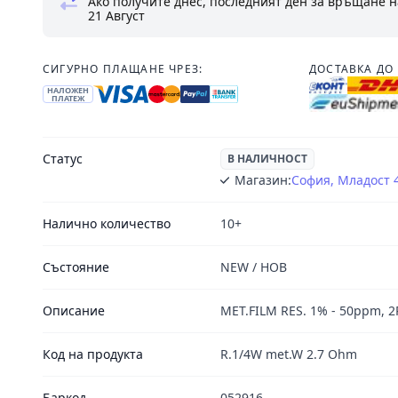
Ако получите днес, последният ден за връщане н
21 Август
СИГУРНО ПЛАЩАНЕ ЧРЕЗ:
ДОСТАВКА ДО 
НАЛОЖЕН
ПЛАТЕЖ
Статус
В НАЛИЧНОСТ
Магазин:
София, Младост 
Налично количество
10+
Състояние
NEW / НОВ
Описание
MET.FILM RES. 1% - 50ppm, 2
Код на продукта
R.1/4W met.W 2.7 Ohm
Баркод
052916