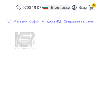
0
0700 19 077
Български
Вход
, change currency
Магазин: София, Младост 4
Свържете се с нас