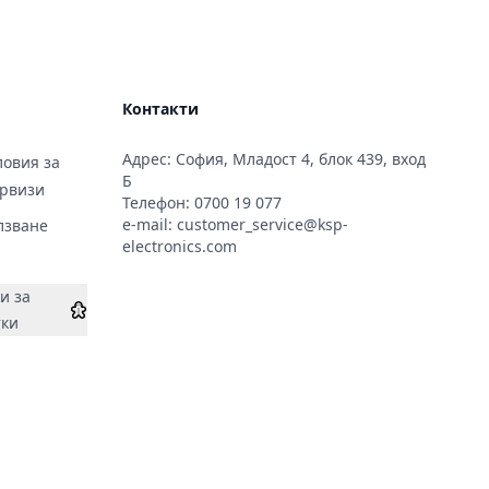
Контакти
Адрес: София, Младост 4, блок 439, вход
овия за
Б
ервизи
Телефон:
0700 19 077
e-mail:
customer_service@ksp-
лзване
electronics.com
и за
тки