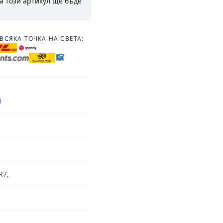
а този артикул ще бъде
ВСЯКА ТОЧКА НА СВЕТА:
4
R7,