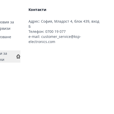
Контакти
Адрес: София, Младост 4, блок 439, вход
овия за
Б
ервизи
Телефон:
0700 19 077
e-mail:
customer_service@ksp-
лзване
electronics.com
и за
тки