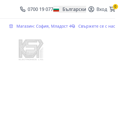
0
0700 19 077
Български
Вход
, change currency
Магазин: София, Младост 4
Свържете се с нас