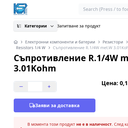
Search
Категории
Запитване за продукт
Електронни компоненти и батерии
Резистори
Resistors 1/4 W
Съпротивление R.1/4W met.W 3.01K
Съпротивление R.1/4W m
3.01Kohm
Цена: 0,1
Заяви за доставка
В момента този продукт
не е в наличност
. След 