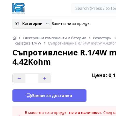
Search
Категории
Запитване за продукт
Електронни компоненти и батерии
Резистори
Resistors 1/4 W
Съпротивление R.1/4W met.W 4.42K
Съпротивление R.1/4W m
4.42Kohm
Цена: 0,1
Заяви за доставка
В момента този продукт
не е в наличност
. След 