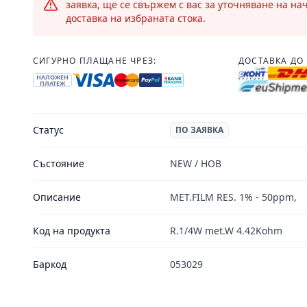
заявка, ще се свържем с вас за уточняване на на
доставка на избраната стока.
СИГУРНО ПЛАЩАНЕ ЧРЕЗ:
ДОСТАВКА ДО 
НАЛОЖЕН
ПЛАТЕЖ
Статус
ПО ЗАЯВКА
Състояние
NEW / НОВ
Описание
MET.FILM RES. 1% - 50ppm,
Код на продукта
R.1/4W met.W 4.42Kohm
Баркод
053029
Footer