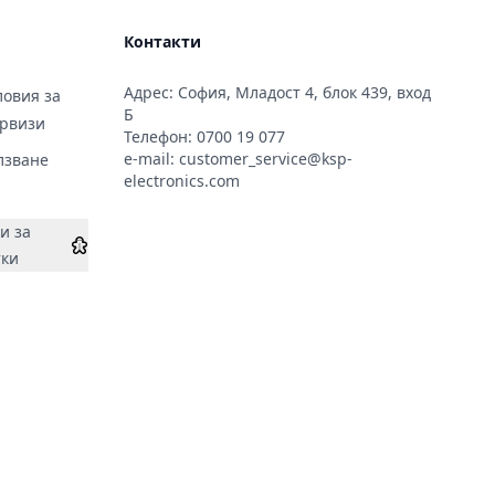
Контакти
Адрес: София, Младост 4, блок 439, вход
овия за
Б
ервизи
Телефон:
0700 19 077
e-mail:
customer_service@ksp-
лзване
electronics.com
и за
тки