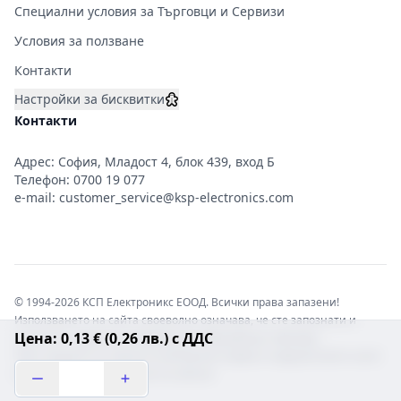
Специални условия за Търговци и Сервизи
Условия за ползване
Контакти
Настройки за бисквитки
Контакти
Адрес: София, Младост 4, блок 439, вход Б
Телефон:
0700 19 077
e-mail:
customer_service@ksp-electronics.com
© 1994-2026 КСП Електроникс ЕООД. Всички права запазени!
Използването на сайта своеволно означава, че сте запознати и
Цена: 0,13 € (0,26 лв.) с ДДС
съгласни с правната информация обвързваща софтуера.
Той е защитен от закона за авторските права и нарушителите носят
отговорност с цялата сила на закона!