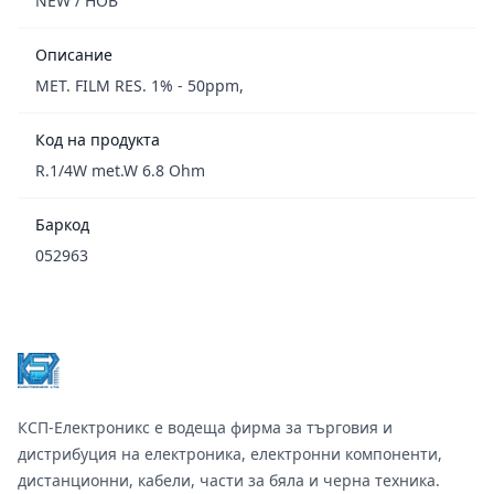
NEW / НОВ
Описание
MET. FILM RES. 1% - 50ppm,
Код на продукта
R.1/4W met.W 6.8 Ohm
Баркод
052963
Footer
КСП-Електроникс е водеща фирма за търговия и
дистрибуция на електроника, електронни компоненти,
дистанционни, кабели, части за бяла и черна техника.