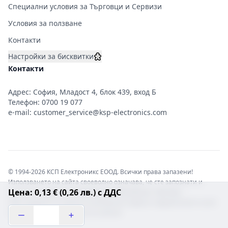
Специални условия за Търговци и Сервизи
Условия за ползване
Контакти
Настройки за бисквитки
Контакти
Адрес: София, Младост 4, блок 439, вход Б
Телефон:
0700 19 077
e-mail:
customer_service@ksp-electronics.com
© 1994-2026 КСП Електроникс ЕООД. Всички права запазени!
Използването на сайта своеволно означава, че сте запознати и
Цена: 0,13 € (0,26 лв.) с ДДС
съгласни с правната информация обвързваща софтуера.
Той е защитен от закона за авторските права и нарушителите носят
отговорност с цялата сила на закона!