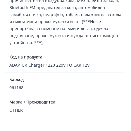
пречиствател на въздух за кола, MP3 плейър за кола,
Bluetooth FM предавател за кола, автомобилна
самобръсначка, смартфон, таблет, овлажнител за кола
и някои мини прахосмукачки и т.н. (***Не се
препоръчва за помпане на гуми и легла, одеяла с
подгряване, прахосмукачка и нужда от високомощно
устройство. ***),
Код на продукта
ADAPTER Charger 1220 220V TO CAR 12V
Баркод
061168
Марка / Производител
OTHER
Footer