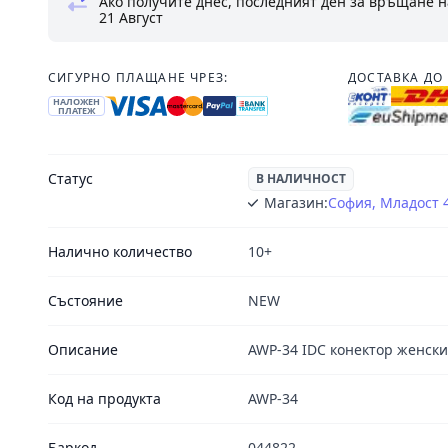
Ако получите днес, последният ден за връщане н
21 Август
СИГУРНО ПЛАЩАНЕ ЧРЕЗ:
ДОСТАВКА ДО 
НАЛОЖЕН
ПЛАТЕЖ
Статус
В НАЛИЧНОСТ
Магазин:
София, Младост 
Налично количество
10+
Състояние
NEW
Описание
AWP-34 IDC конектор женски 
Код на продукта
AWP-34
Баркод
044822