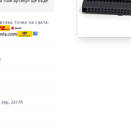
а този артикул ще бъде
ВСЯКА ТОЧКА НА СВЕТА:
4
34p, 2X17P,