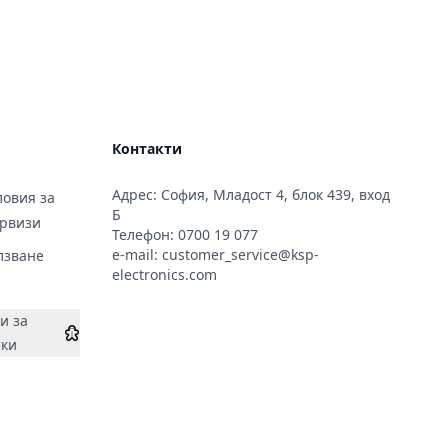
Контакти
Адрес: София, Младост 4, блок 439, вход
овия за
Б
ервизи
Телефон:
0700 19 077
e-mail:
customer_service@ksp-
лзване
electronics.com
и за
тки