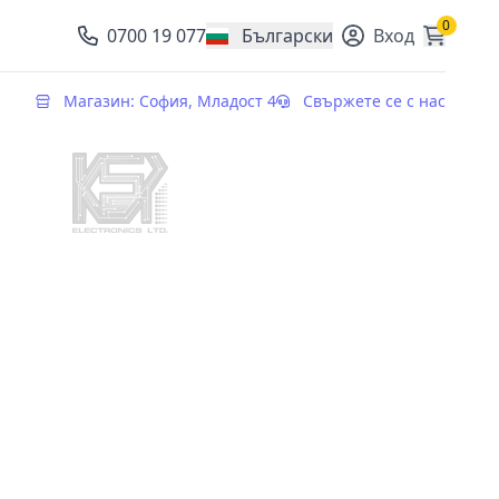
0
0700 19 077
Български
Вход
, change currency
Магазин: София, Младост 4
Свържете се с нас