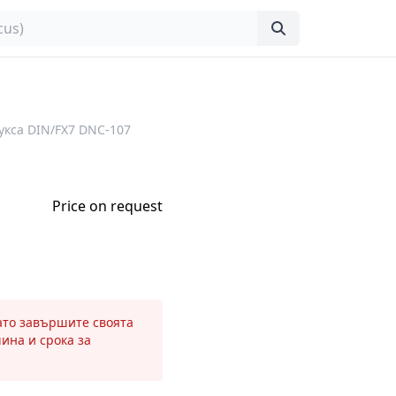
укса DIN/FX7 DNC-107
Price on request
като завършите своята
чина и срока за