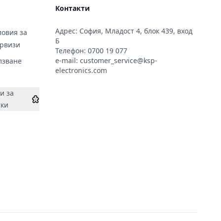
Контакти
Адрес: София, Младост 4, блок 439, вход
овия за
Б
ервизи
Телефон:
0700 19 077
e-mail:
customer_service@ksp-
лзване
electronics.com
и за
тки