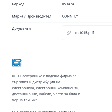
Баркод
053474
Марка / Производител
CONNFLY
Документи
ds1045.pdf
Footer
КСП-Електроникс е водеща фирма за
търговия и дистрибуция на
електроника, електронни компоненти,
дистанционни, кабели, части за бяла и
черна техника.
Със своят над 25 годишен опит КСП-