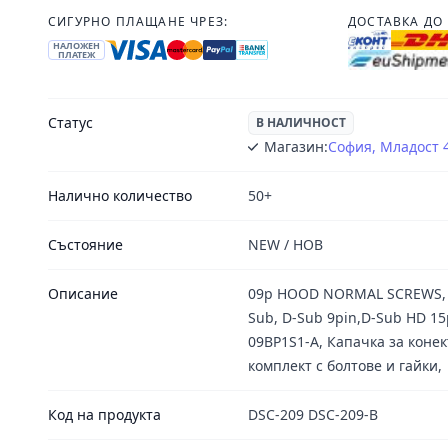
СИГУРНО ПЛАЩАНЕ ЧРЕЗ:
ДОСТАВКА ДО 
НАЛОЖЕН
ПЛАТЕЖ
Статус
В НАЛИЧНОСТ
Магазин:
София, Младост 
Налично количество
50+
Състояние
NEW / НОВ
Описание
09p HOOD NORMAL SCREWS, К
Sub, D-Sub 9pin,D-Sub HD 15
09BP1S1-A, Капачка за конек
комплект с болтове и гайки,
Код на продукта
DSC-209 DSC-209-B