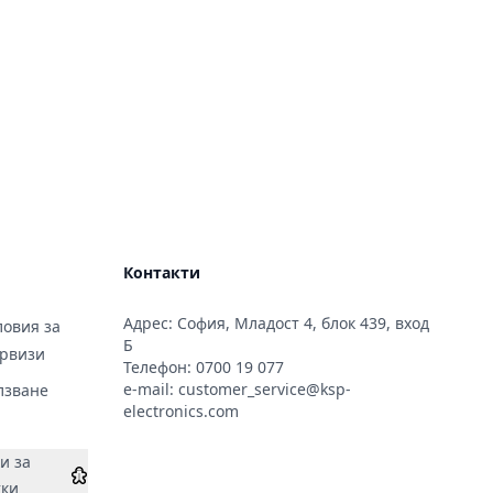
Контакти
Адрес: София, Младост 4, блок 439, вход
овия за
Б
ервизи
Телефон:
0700 19 077
e-mail:
customer_service@ksp-
лзване
electronics.com
и за
тки