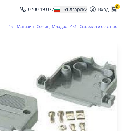
0
0700 19 077
Български
Вход
, change currency
Магазин: София, Младост 4
Свържете се с нас