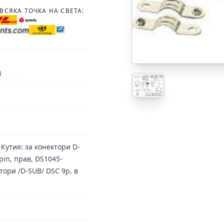
ВСЯКА ТОЧКА НА СВЕТА:
4
утия: за конектори D-
pin, прав, DS1045-
тори /D-SUB/ DSC 9p, в