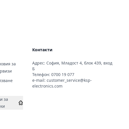
Контакти
Адрес: София, Младост 4, блок 439, вход
овия за
Б
ервизи
Телефон:
0700 19 077
e-mail:
customer_service@ksp-
лзване
electronics.com
и за
тки