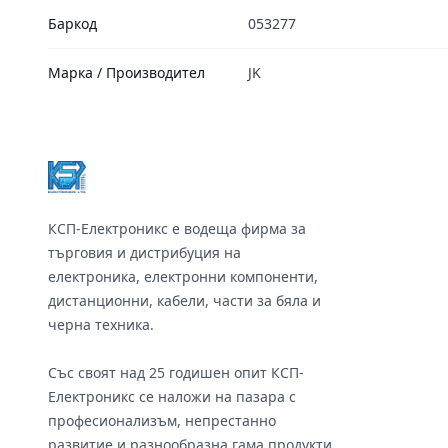
Баркод
053277
Марка / Производител
JK
Footer
КСП-Електроникс е водеща фирма за
търговия и дистрибуция на
електроника, електронни компоненти,
дистанционни, кабели, части за бяла и
черна техника.
Със своят над 25 годишен опит КСП-
Електроникс се наложи на пазара с
професионализъм, непрестанно
развитие и разнообразна гама продукти