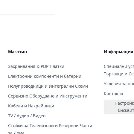
Магазин
Информация
Захранвания & PDP Платки
Специални усл
Търговци и С
Електронни компоненти и батерии
Условия за по
Полупроводници и Интегрални Схеми
Контакти
Сервизно Оборудване и Инструменти
Настройк
Кабели и Накрайници
бискви
TV / Аудио / Видео
Стойки за Телевизори и Резервни Части
за Дома