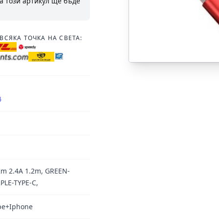
а този артикул ще бъде
ВСЯКА ТОЧКА НА СВЕТА:
4
2m 2.4A 1.2m, GREEN-
PLE-TYPE-C,
ype+Iphone