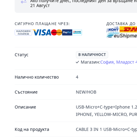
Ако получите днес, последният ден за връщане н
21 Август
СИГУРНО ПЛАЩАНЕ ЧРЕЗ:
ДОСТАВКА ДО 
НАЛОЖЕН
ПЛАТЕЖ
Статус
В НАЛИЧНОСТ
Магазин:
София, Младост 
Налично количество
4
Състояние
NEW/НОВ
Описание
USB-Micro+C-type+Iphone 1.
IPHONE, YELLOW-MICRO, PUR
Код на продукта
CABLE 3 IN 1 USB-Micro+C-t