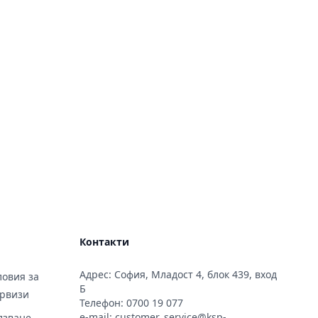
Контакти
Адрес: София, Младост 4, блок 439, вход
овия за
Б
ервизи
Телефон:
0700 19 077
e-mail:
customer_service@ksp-
лзване