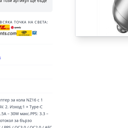
а този артикул ще бъде
ВСЯКА ТОЧКА НА СВЕТА:
4
птер за кола NZ16 с 1
V. 2. Изход:1 × Type-C
 2.5A – 30W макс.PPS: 3.3 –
ротокол за бързо
/ PPS / QC3.0 / QC2.0 / AFC