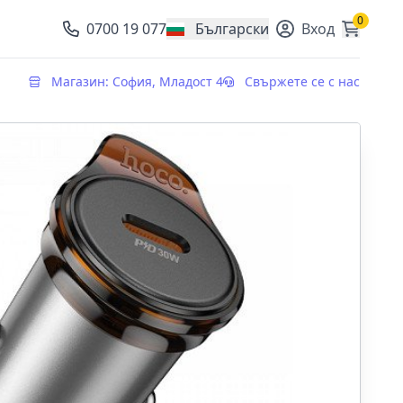
0
0700 19 077
Български
Вход
, change currency
Магазин: София, Младост 4
Свържете се с нас