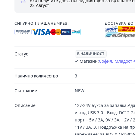
Ако получите днес, последният ден за връщане н
22 Август
СИГУРНО ПЛАЩАНЕ ЧРЕЗ:
ДОСТАВКА ДО 
НАЛОЖЕН
ПЛАТЕЖ
Статус
В НАЛИЧНОСТ
Магазин:
София, Младост 
Налично количество
3
Състояние
NEW
Описание
12v-24V Букса за запалка.Ада
изход USB 3.0 - Вход: DC12-24
порт – 5V / 3A, 9V / 3A, 12V /
11V / 3A. 3. Поддръжка на п
зареждане: за PD3.0 / PD30W 