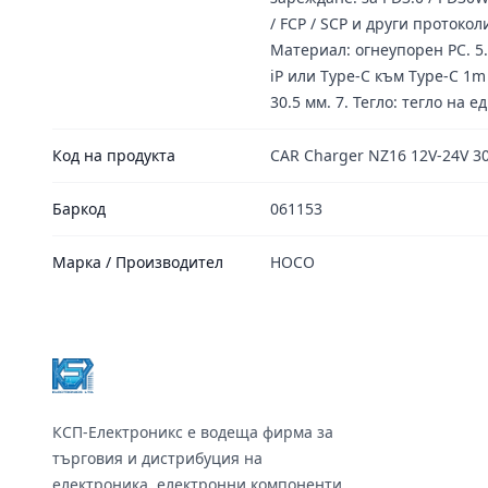
/ FCP / SCP и други протокол
Материал: огнеупорен PC. 5
iP или Type-C към Type-C 1m 
30.5 мм. 7. Тегло: тегло на 
Код на продукта
CAR Charger NZ16 12V-24V 3
Баркод
061153
Марка / Производител
HOCO
Footer
КСП-Електроникс е водеща фирма за
търговия и дистрибуция на
електроника, електронни компоненти,