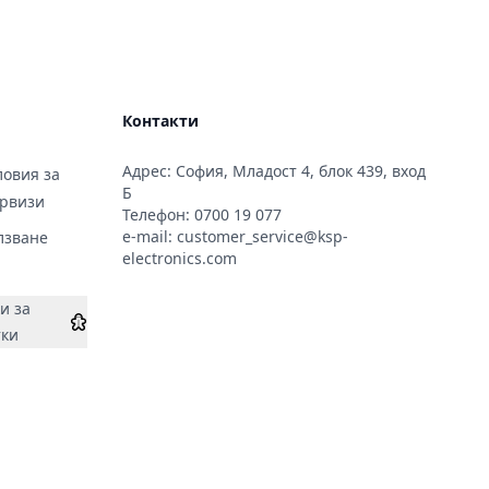
01 Led TV:32LB580
2LF580 32LF630
LC320DUE, HC320DXN,
HV320FHB,HC320DUN;
r:10.5-10.5-9.5-10.5-
Контакти
Адрес: София, Младост 4, блок 439, вход
овия за
Б
ервизи
Телефон:
0700 19 077
e-mail:
customer_service@ksp-
лзване
electronics.com
и за
тки