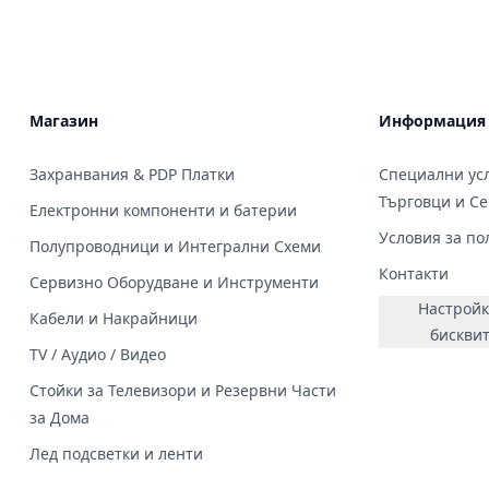
TV:32LB580 32LB582V 32LF580
=AGF783998
32LF630 32LF650 32LB652V
32LB582V 3
32LB650V Panel
32LF650 32LB652V 32LB650V Panel
, HC320DXN,
:LC320DUH,LC320DUE, HC320DXN,
:LC320DUH,
,HC320DUN;
LC320DXE, HV320FHB,HC320DUN;
LC320DXE, 
-9.0-10.5-
center-center:10.5-10.5-9.0-10.5-
center-cente
10.5 cm;
10.5 cm;
Магазин
Информация
Захранвания & PDP Платки
Специални усл
Търговци и С
Електронни компоненти и батерии
Условия за по
Полупроводници и Интегрални Схеми
Контакти
Сервизно Оборудване и Инструменти
Настройк
Кабели и Накрайници
бискви
TV / Аудио / Видео
Стойки за Телевизори и Резервни Части
за Дома
Лед подсветки и ленти