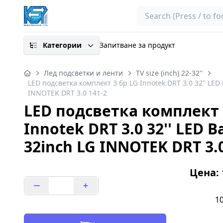
Search
Категории
Запитване за продукт
Лед подсветки и ленти
TV size (inch) 22-32''
LED подсветка комплект 3 бр LG Innotek DRT 3.0 32'' LED 
INNOTEK DRT 3.0 141-2
LED подсветка комплект 
Innotek DRT 3.0 32'' LED B
32inch LG INNOTEK DRT 3.0
Цена: 1
10