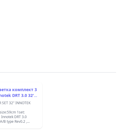
ветка комплект 3
notek DRT 3.0 32''
klight 32inch LG
R SET 32" INNOTEK
K DRT 3.0 141-2
size:59cm 1set:
/B type Rev0.2 ,
1 =AGF78400001