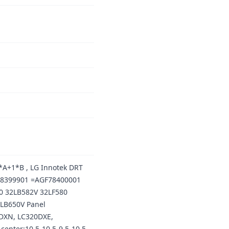
2*A+1*B , LG Innotek DRT
GF78399901 =AGF78400001
0 32LB582V 32LF580
2LB650V Panel
DXN, LC320DXE,
enter:10.5-10.5-9.5-10.5-