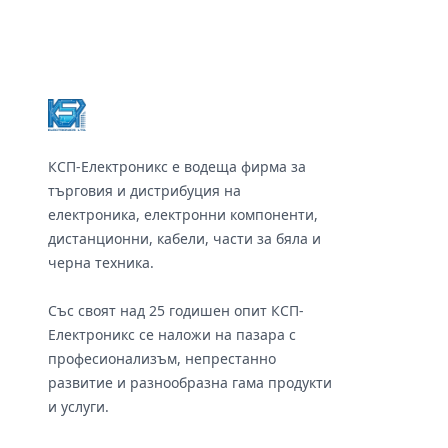
TV:32LB580 32LB582V 32LF580
TV:32LB580 32LB582V 32LF580
32LF630 32LF650 32LB652V
32LF630 32LF650 32LB652V
32LB650V Panel
32LB650V Panel
Footer
:LC320DUH,LC320DUE, HC320DXN,
:LC320DUH,LC320DUE
LC320DXE, HV320FHB,HC320DUN;
LC320DXE, HV320FHB
center-center:10.5-10.5-9.0-10.5-
center-center:10.5-10.5
10.5 cm;
10.5 cm;
КСП-Електроникс е водеща фирма за
търговия и дистрибуция на
електроника, електронни компоненти,
дистанционни, кабели, части за бяла и
черна техника.
Със своят над 25 годишен опит КСП-
Електроникс се наложи на пазара с
професионализъм, непрестанно
развитие и разнообразна гама продукти
и услуги.