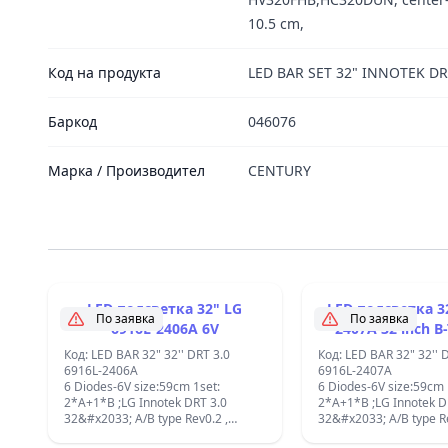
10.5 cm,
Код на продукта
LED BAR SET 32" INNOTEK DR
Баркод
046076
Марка / Производител
CENTURY
LED подсветка 32" LG
LED подсветка 32" 691
По заявка
По заявка
6916L-2406A 6V
2407A 32 inch B
Код: LED BAR 32" 32'' DRT 3.0
Код: LED BAR 32" 32'' 
6916L-2406A
6916L-2407A
6 Diodes-6V size:59cm 1set:
6 Diodes-6V size:59cm 
2*A+1*B ;LG Innotek DRT 3.0
2*A+1*B ;LG Innotek DRT 3.0
32&#x2033; A/B type Rev0.2 ,
32&#x2033; A/B type Re
AGF78399901 =AGF78400001 Led
AGF78399901 =AGF78400