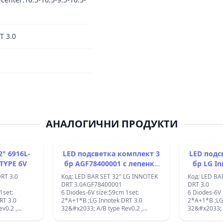
T 3.0
АНАЛОГИЧНИ ПРОДУКТИ
6L-
LED подсветка комплект 3
LED подс
-TYPE 6V
бр AGF78400001 с лепенка
бр LG In
за прикрепване 141-2
LED Bac
DRT 3.0
Код: LED BAR SET 32" LG INNOTEK
Код: LED BA
INNOTE
DRT 3.0AGF78400001
DRT 3.0
1set:
6 Diodes-6V size:59cm 1set:
6 Diodes-6V 
2*A+1*B ;LG Innotek DRT 3.0
2*A+1*B ;LG Innotek DRT 3.0
v0.2 ,
32&#x2033; A/B type Rev0.2 ,
32&#x2033; A
001 Led
AGF78399901 =AGF78400001 Led
AGF7839990