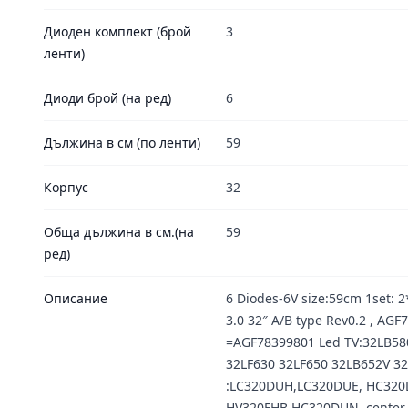
Диоден комплект (брой
3
ленти)
Диоди брой (на ред)
6
Дължина в см (по ленти)
59
Корпус
32
Обща дължина в см.(на
59
ред)
Описание
6 Diodes-6V size:59cm 1set: 
3.0 32″ A/B type Rev0.2 , A
=AGF78399801 Led TV:32LB58
32LF630 32LF650 32LB652V 3
:LC320DUH,LC320DUE, HC320
HV320FHB,HC320DUN, center-c