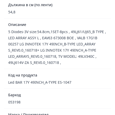
Дължина в см (по ленти)
54,8
Описание
5 Diodes-3V size:54.8cm,1SET-8pcs , 49LJ61/UJ65_B TYPE ,
LED ARRAY ASSY L , EAV63 673008 BOE , VALB 17G1B
00257 LG INNOTEK 17Y 49INCH_B-TYPE LED_ARRAY
S_REV0.0_160718+ LG INNOTEK 17Y 49INCH_A-TYPE
LED_ARRAYS_REV0.0_160718, TV MODEL: 49LV340C ,
49LJ614V-ZA S_REV0.0_160718 ,
Код на продукта
Led BAR 17Y 49INCH_A-TYPE ES-1047
Баркод
053198
Марка / Производител