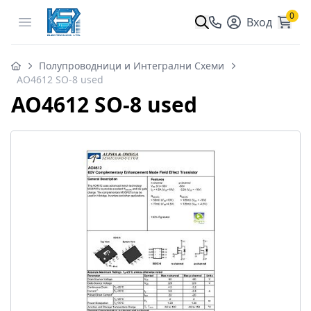
0
Open menu
Вход
Полупроводници и Интегрални Схеми
AO4612 SO-8 used
AO4612 SO-8 used