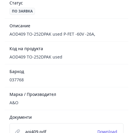
Статус
ПО ЗАЯВКА
Описание
AOD409 TO-252DPAK used P-FET -60V -26A,
Код на продукта
AOD409 TO-252DPAK used
Баркод
037768
Марка / Производител
A&O
Документи
aoi409.pdf
Download