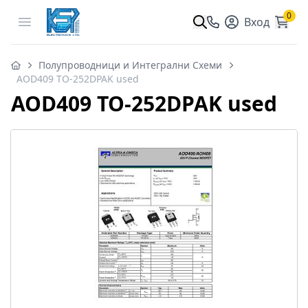
0
Open menu
Вход
Полупроводници и Интегрални Схеми
AOD409 TO-252DPAK used
AOD409 TO-252DPAK used