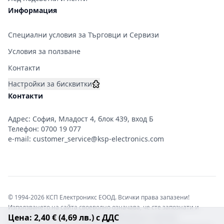
Информация
Специални условия за Търговци и Сервизи
Условия за ползване
Контакти
Настройки за бисквитки
Контакти
Адрес: София, Младост 4, блок 439, вход Б
Телефон:
0700 19 077
e-mail:
customer_service@ksp-electronics.com
© 1994-2026 КСП Електроникс ЕООД. Всички права запазени!
Използването на сайта своеволно означава, че сте запознати и
Цена: 2,40 € (4,69 лв.) с ДДС
съгласни с правната информация обвързваща софтуера.