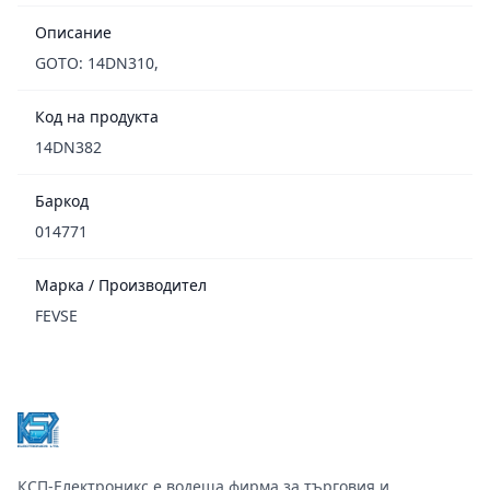
Описание
GOTO: 14DN310,
Код на продукта
14DN382
Баркод
014771
Марка / Производител
FEVSE
Footer
КСП-Електроникс е водеща фирма за търговия и