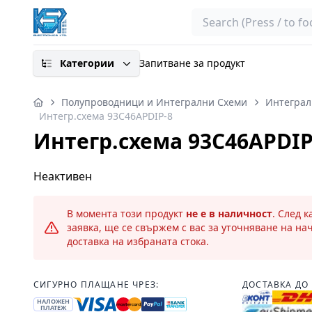
Search
Категории
Запитване за продукт
Полупроводници и Интегрални Схеми
Интеграл
Интегр.схема 93C46APDIP-8
Интегр.схема 93C46APDIP
Неактивен
В момента този продукт
не е в наличност
. След 
заявка, ще се свържем с вас за уточняване на на
доставка на избраната стока.
СИГУРНО ПЛАЩАНЕ ЧРЕЗ:
ДОСТАВКА ДО 
НАЛОЖЕН
ПЛАТЕЖ