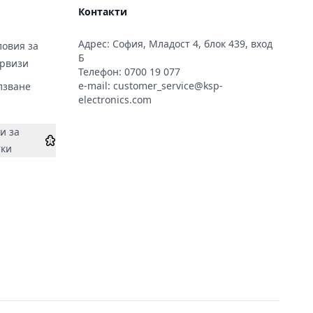
Контакти
Адрес: София, Младост 4, блок 439, вход
овия за
Б
ервизи
Телефон:
0700 19 077
e-mail:
customer_service@ksp-
лзване
electronics.com
и за
тки