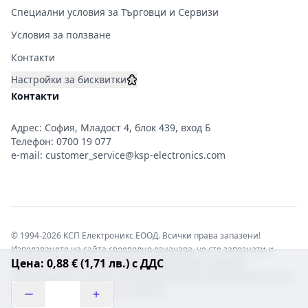
Специални условия за Търговци и Сервизи
Условия за ползване
Контакти
Настройки за бисквитки
Контакти
Адрес: София, Младост 4, блок 439, вход Б
Телефон:
0700 19 077
e-mail:
customer_service@ksp-electronics.com
© 1994-2026 КСП Електроникс ЕООД. Всички права запазени!
Използването на сайта своеволно означава, че сте запознати и
Цена: 0,88 € (1,71 лв.) с ДДС
съгласни с правната информация обвързваща софтуера.
Той е защитен от закона за авторските права и нарушителите носят
отговорност с цялата сила на закона!